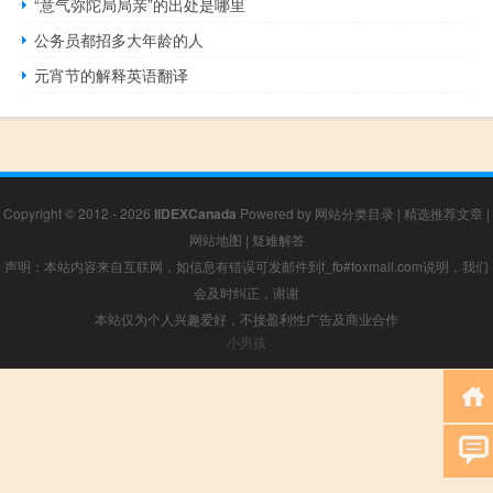
“意气弥陀局局亲”的出处是哪里
公务员都招多大年龄的人
元宵节的解释英语翻译
Copyright © 2012 - 2026
IIDEXCanada
Powered by
网站分类目录
|
精选推荐文章
|
网站地图
|
疑难解答
声明：本站内容来自互联网，如信息有错误可发邮件到f_fb#foxmail.com说明，我们
会及时纠正，谢谢
本站仅为个人兴趣爱好，不接盈利性广告及商业合作
小男孩