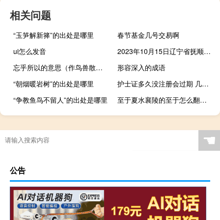
相关问题
“玉笋解新箨”的出处是哪里
春节基金几号交易啊
ui怎么发音
2023年10月15日辽宁省抚顺市疫情大数据-今日/今天疫情全网搜索最新实时消息动态情况通知播报
忘乎所以的意思（作鸟兽散的意思）
形容深入的成语
“朝烟暖岩树”的出处是哪里
护士证多久没注册会过期 几年失效
“争教鱼鸟不留人”的出处是哪里
至于夏水襄陵的至于怎么翻译（至于夏水襄陵的至于）
☚
公告