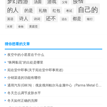
梦幻西游
疫情
游戏
汤圆
父母
自己的
的人
的是
礼物
红包
考试
还不
诗人
都是
英语
诗词
银行
适合
黄庭坚
食物
长辈
猜你想看的文章
夜空中的小星星在干什么
“蛛网黏花”的出处是哪里
宛在堂中即事(关于宛在堂中即事简述)
分销渠道的功能有哪些
通用汽车(GM.N)：俄亥俄州帕尔马金属中心（Parma Metal Center）的139名团队成员将被停工
冬天怎么调节皮肤水平
冬天如何正确的洗脚