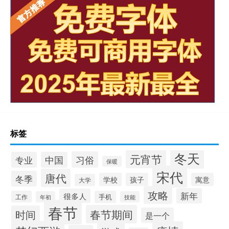
标签
冬天
元宵节
习俗
专业
中国
保暖
宋代
唐代
冬季
学校
孩子
寓意
大学
攻略
新年
很多人
工作
手机
年初
技能
春节
春节期间
时间
是一个