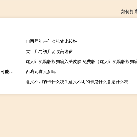
如何打
山西拜年带什么礼物比较好
大年几号初几要收高速费
前海开源杨德龙：T+0会让散户亏钱概率更高 原来两年亏完的资金可能两月就亏完
西塘元宵人多吗
意义不明的卡什么梗？意义不明的卡是什么意思什么梗