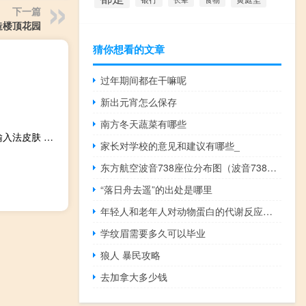
下一篇
造楼顶花园
猜你想看的文章
过年期间都在干嘛呢
新出元宵怎么保存
南方冬天蔬菜有哪些
虎太郎流氓版搜狗输入法皮肤 免费版（虎太郎流氓版搜狗输入法皮肤 免费版功能简介）
家长对学校的意见和建议有哪些_
东方航空波音738座位分布图（波音738座位分布图）
“落日舟去遥”的出处是哪里
年轻人和老年人对动物蛋白的代谢反应比植物蛋白更强
学纹眉需要多久可以毕业
狼人 暴民攻略
去加拿大多少钱