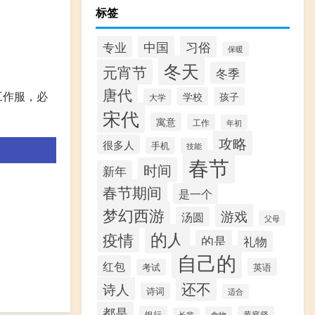
标签
习俗
专业
中国
保暖
冬天
元宵节
冬季
唐代
工作服，必
学校
孩子
大学
宋代
寓意
工作
年初
攻略
很多人
手机
技能
春节
时间
新年
春节期间
是一个
梦幻西游
游戏
汤圆
父母
的人
疫情
的是
礼物
自己的
红包
英语
考试
还不
诗人
诗词
适合
都是
银行
黄庭坚
食物
长辈