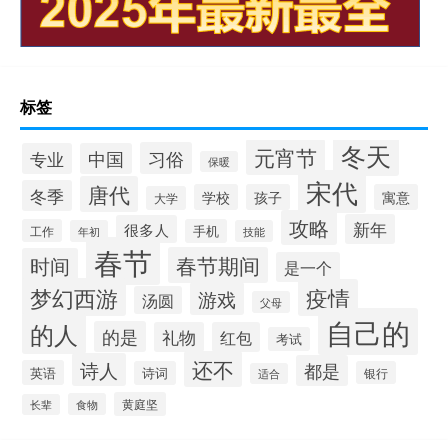
标签
冬天
元宵节
习俗
专业
中国
保暖
宋代
唐代
冬季
学校
孩子
寓意
大学
攻略
新年
很多人
工作
手机
年初
技能
春节
春节期间
时间
是一个
梦幻西游
疫情
游戏
汤圆
父母
自己的
的人
的是
礼物
红包
考试
还不
诗人
都是
英语
诗词
银行
适合
黄庭坚
食物
长辈