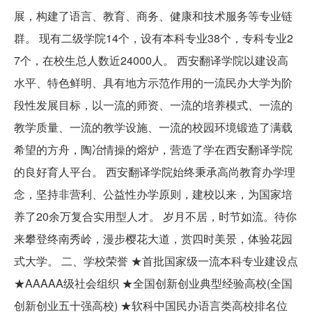
展，构建了语言、教育、商务、健康和技术服务等专业链
群。 现有二级学院14个，设有本科专业38个，专科专业2
7个，在校生总人数近24000人。 西安翻译学院以建设高
水平、特色鲜明、具有地方示范作用的一流民办大学为阶
段性发展目标，以一流的师资、一流的培养模式、一流的
教学质量、一流的教学设施、一流的校园环境锻造了满载
希望的方舟，陶冶情操的熔炉，营造了学在西安翻译学院
的良好育人平台。 西安翻译学院始终秉承高尚教育办学理
念，坚持非营利、公益性办学原则，建校以来，为国家培
养了20余万复合实用型人才。 岁月不居，时节如流。待你
来攀登终南秀岭，漫步樱花大道，赏四时美景，体验花园
式大学。 二、学校荣誉 ★首批国家级一流本科专业建设点
★AAAAA级社会组织 ★全国创新创业典型经验高校(全国
创新创业五十强高校) ★软科中国民办语言类高校排名位