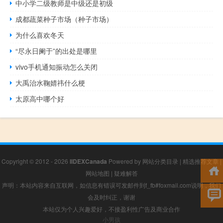
中小学二级教师是中级还是初级
成都蔬菜种子市场（种子市场）
为什么喜欢冬天
“尽永日阑于”的出处是哪里
vivo手机通知振动怎么关闭
大禹治水鞠婧祎什么梗
太原高中哪个好
Copyright © 2012 - 2026
IIDEXCanada
Powered by
网站分类目录
|
精选推荐文章
|
网站地图
|
疑难解答
声明：本站内容来自互联网，如信息有错误可发邮件到f_fb#foxmail.com说明，我们
会及时纠正，谢谢
本站仅为个人兴趣爱好，不接盈利性广告及商业合作
小男孩