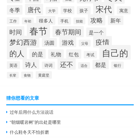
宋代
唐代
冬季
学校
孩子
寓意
大学
攻略
新年
很多人
工作
手机
年初
技能
春节
春节期间
时间
是一个
梦幻西游
疫情
游戏
汤圆
父母
自己的
的人
的是
礼物
红包
考试
还不
诗人
都是
英语
诗词
银行
适合
黄庭坚
食物
长辈
猜你想看的文章
过年后用什么方法说话
“朝烟暖岩树”的出处是哪里
什么鞋冬天不怕折磨