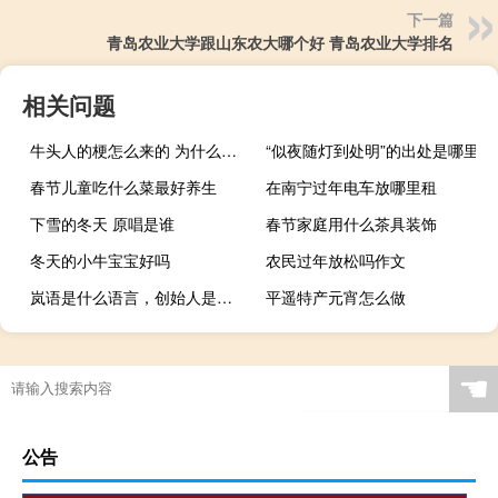
下一篇
青岛农业大学跟山东农大哪个好 青岛农业大学排名
相关问题
牛头人的梗怎么来的 为什么说牛头人必死什么梗
“似夜随灯到处明”的出处是哪里
春节儿童吃什么菜最好养生
在南宁过年电车放哪里租
下雪的冬天 原唱是谁
春节家庭用什么茶具装饰
冬天的小牛宝宝好吗
农民过年放松吗作文
岚语是什么语言，创始人是谁什么梗
平遥特产元宵怎么做
☚
公告