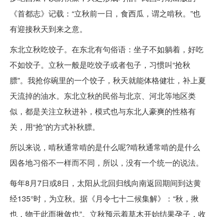
《首都志》记载：“立秋前一日，食西瓜，谓之啃秋。”也
有迎接秋天到来之意。
东北立秋吃饺子。在东北有句俗语：坐子不如躺着，好吃
不如饺子。立秋一般是吃饺子或者包子，习惯叫“抢秋
膘”。我抢你碗里的一个饺子，秋天就能体格健壮，补上夏
天流掉的油水。东北立秋的民俗与北京、河北等地区类
似，都是关注立秋进补，模式也与东北人豪爽的性格有
关，用“抢”的方式补秋膘。
所以来说，啃秋通常啃的是什么呢?啃秋通常啃的是什么
因各地习俗不一样而不同，所以，没有一个统一的说法。
每年8月7日或8日，太阳从北回归线向南返回期间到达黄
经135°时，为立秋。据《月令七十二候集解》：“秋，揪
也，物于此而揪敛也”。立秋预示着草木开始结果孕子，收