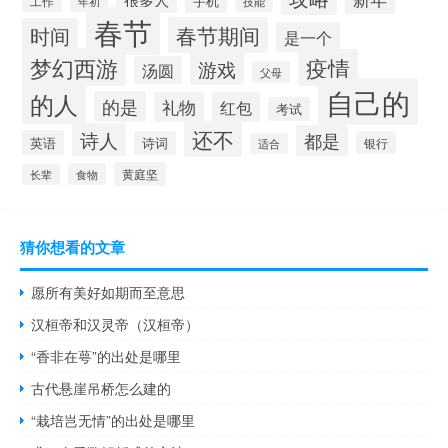
工作
手机
年初
技能
春节
春节期间
时间
是一个
梦幻西游
疫情
游戏
汤圆
父母
自己的
的人
的是
礼物
红包
考试
还不
诗人
都是
英语
诗词
银行
适合
黄庭坚
食物
长辈
猜你想看的文章
愿所有美好如期而至意思
汉桓帝和汉灵帝（汉桓帝）
“香非在萼”的出处是哪里
古代悬崖吊桥怎么建的
“栽培岂无情”的出处是哪里