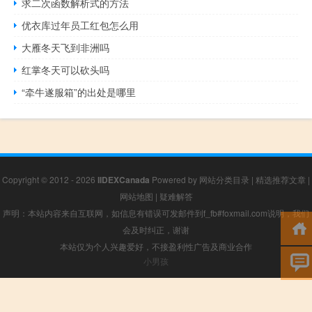
求二次函数解析式的方法
优衣库过年员工红包怎么用
大雁冬天飞到非洲吗
红掌冬天可以砍头吗
“牵牛遂服箱”的出处是哪里
Copyright © 2012 - 2026
IIDEXCanada
Powered by
网站分类目录
|
精选推荐文章
|
网站地图
|
疑难解答
声明：本站内容来自互联网，如信息有错误可发邮件到f_fb#foxmail.com说明，我们
会及时纠正，谢谢
本站仅为个人兴趣爱好，不接盈利性广告及商业合作
小男孩