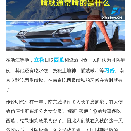
立秋
西瓜
在浙江等地，
日取
和烧酒同食，民间认为可防疟
习俗
疾。其他还有吃水饺、祭祀土地神、插戴楸叶等
。南
京立秋吃西瓜啃秋。在南京吃西瓜啃秋的习俗在古时就有
了。
传说明代时有一年，南京城里许多人长了癞痢疮，有人便
效仿庐州府崔相公之女食瓜让“癞痢”落疤自愈的故事多吃
西瓜，结果瘌痢疮果真好了。因此人们就在入秋的这一天
多吃西瓜，以防秋燥，久之形成习俗。民国时期出版的