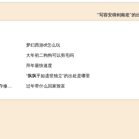
“写容安得剑南老”的
梦幻西游df怎么玩
大年初二狗狗可以剪毛吗
拜年最快速度
“飘飘乎如遗世独立”的出处是哪里
三国志曹操传内存修改器 V10.2.12 绿色免费版（三国志曹操传内存修改器 V10.2.12 绿色免费版功能简介）
过年带什么回家致富