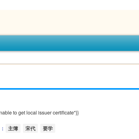
le to get local issuer certificate"}}
：
主簿
宋代
要学