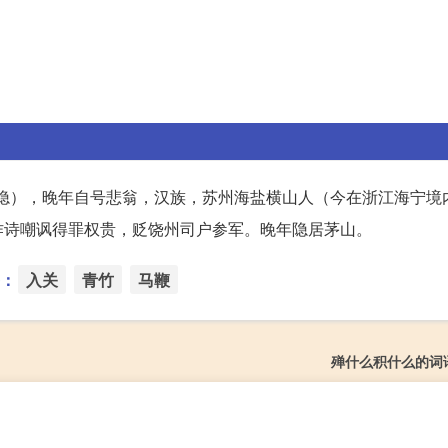
阳真隐），晚年自号悲翁，汉族，苏州海盐横山人（今在浙江海宁境
作诗嘲讽得罪权贵，贬饶州司户参军。晚年隐居茅山。
：
入关
青竹
马鞭
殚什么积什么的词