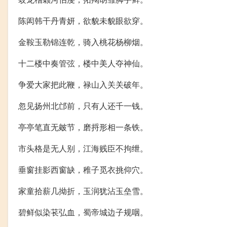
陈闳韩干丹青妍，欲貌未貌眼欲穿。
金鞍玉勒锦连乾，骑入桃花杨柳烟。
十二楼中奏管弦，楼中美人夺神仙。
争爱大家把此鞭，禄山入关关破年。
忽见扬州北邙前，只有人还千一钱。
亭亭笔直无皴节，磨捋形相一条铁。
市头格是无人别，江海贱臣不拘绁。
垂窗挂影西窗缺，稚子觅衣挑仰穴。
家童拾薪几拗折，玉润犹沾玉垒雪。
碧鲜似染苌弘血，蜀帝城边子规咽。