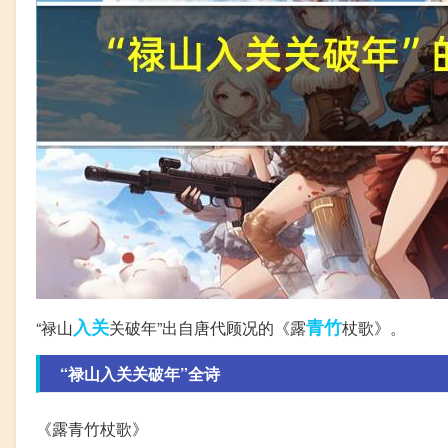
入关
青竹
“禄山
关破年”出自唐代顾况的《露
杖歌》。
“禄山入关关破年”全诗
《露青竹杖歌》