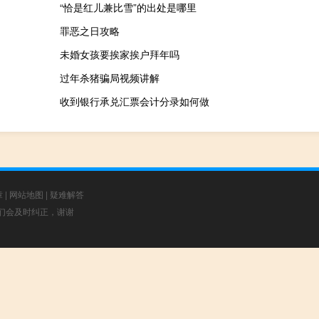
“恰是红儿兼比雪”的出处是哪里
罪恶之日攻略
未婚女孩要挨家挨户拜年吗
过年杀猪骗局视频讲解
收到银行承兑汇票会计分录如何做
章
|
网站地图
|
疑难解答
，我们会及时纠正，谢谢