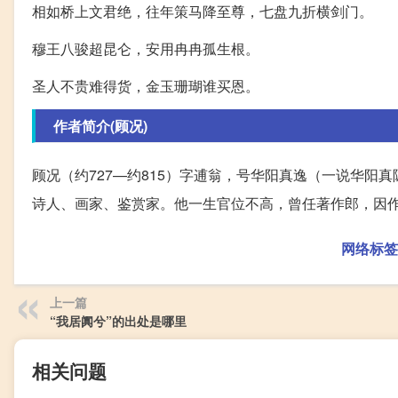
相如桥上文君绝，往年策马降至尊，七盘九折横剑门。
穆王八骏超昆仑，安用冉冉孤生根。
圣人不贵难得货，金玉珊瑚谁买恩。
作者简介(顾况)
顾况（约727—约815）字逋翁，号华阳真逸（一说华
诗人、画家、鉴赏家。他一生官位不高，曾任著作郎，因
网络标签
上一篇
“我居阗兮”的出处是哪里
相关问题