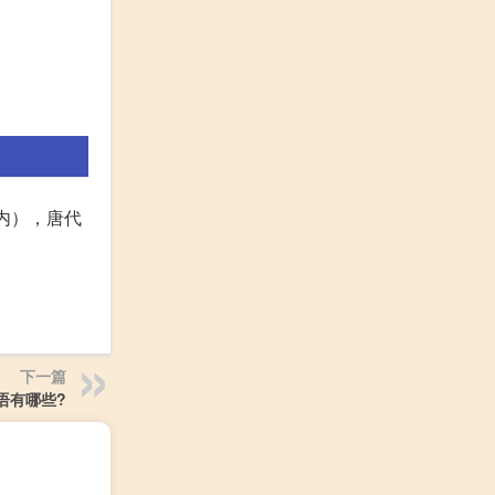
内），唐代
下一篇
语有哪些?