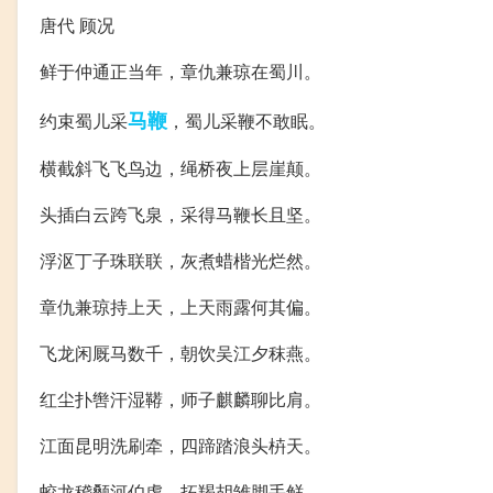
唐代 顾况
鲜于仲通正当年，章仇兼琼在蜀川。
马鞭
约束蜀儿采
，蜀儿采鞭不敢眠。
横截斜飞飞鸟边，绳桥夜上层崖颠。
头插白云跨飞泉，采得马鞭长且坚。
浮沤丁子珠联联，灰煮蜡楷光烂然。
章仇兼琼持上天，上天雨露何其偏。
飞龙闲厩马数千，朝饮吴江夕秣燕。
红尘扑辔汗湿鞯，师子麒麟聊比肩。
江面昆明洗刷牵，四蹄踏浪头枿天。
蛟龙稽颡河伯虔，拓羯胡雏脚手鲜。