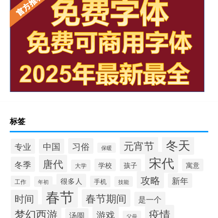
标签
冬天
元宵节
习俗
专业
中国
保暖
宋代
唐代
冬季
学校
孩子
寓意
大学
攻略
新年
很多人
工作
手机
年初
技能
春节
春节期间
时间
是一个
梦幻西游
疫情
游戏
汤圆
父母