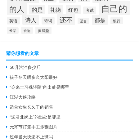
自己的
的人
的是
礼物
红包
考试
还不
诗人
都是
英语
诗词
银行
适合
黄庭坚
食物
长辈
猜你想看的文章
50升汽油多少斤
孩子冬天晒多久太阳最好
“迩来士习殊轻陗”的出处是哪里
江湖大侠攻略
适合女生长久干的销售
“送君北岗上”的出处是哪里
元宵节灯笼手工步骤图片
过年当天快递不上班吗