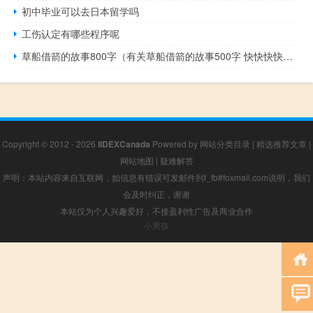
初中毕业可以去日本留学吗
工伤认定有哪些程序呢
草船借箭的故事800字（有关草船借箭的故事500字 快快快快快快）
Copyright © 2012 - 2026
IIDEXCanada
Powered by
网站分类目录
|
精选推荐文章
|
网站地图
|
疑难解答
声明：本站内容来自互联网，如信息有错误可发邮件到f_fb#foxmail.com说明，我们
会及时纠正，谢谢
本站仅为个人兴趣爱好，不接盈利性广告及商业合作
小男孩