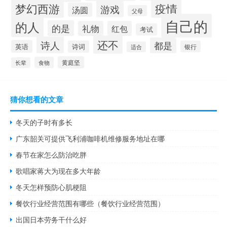
梦幻西游
疫情
游戏
汤圆
父母
自己的
的人
的是
礼物
红包
考试
还不
诗人
都是
英语
诗词
银行
适合
黄庭坚
食物
长辈
猜你想看的文章
冬天的子时有多长
广东韶关可提供飞利浦咖啡机维修服务地址在哪
春节在家怎么防治吃胖
歌唱家蒋大为现在多大年龄
冬天怎样预防心肌梗阻
餐饮行业经营范围有哪些（餐饮行业经营范围）
出国日本劳务干什么好