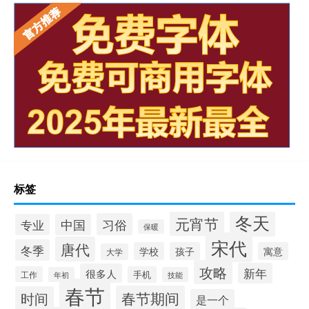
标签
冬天
元宵节
习俗
专业
中国
保暖
宋代
唐代
冬季
学校
孩子
寓意
大学
攻略
新年
很多人
工作
手机
年初
技能
春节
春节期间
时间
是一个