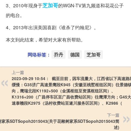
芝加哥
3、2010年现身于
的WGN-TV第九频道和花花公子
的电台。
4、2013年出演美国喜剧《谁杀了约翰尼》。
本文到此结束，希望对大家有所帮助。
网络标签：
乔丹
德国
芝加哥
上一篇
2023-09-29 10:54： 截至目前，因车流量大，江西省以下高速
缓慢：G35济广高速景鹰段K945（安徽至桃墅枢纽区间）往景德
向，鹰瑞北段K1192+500（金溪枢纽至资溪枢纽区间）、
K1316+200（广昌停车区至广昌收费站区间）往鹰潭方向；G45
速泰赣段K2975（汤村收费站至遂川服务区区间）、K2986（ ​​​
下一篇
家系SDTSopoh2015043(关于花楸树家系SDTSopoh2015043简
述)