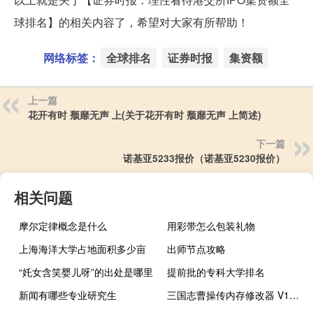
球排名】的相关内容了，希望对大家有所帮助！
网络标签：
全球排名
证券时报
集资额
上一篇
花开有时 颓靡无声 上(关于花开有时 颓靡无声 上简述)
下一篇
诺基亚5233报价（诺基亚5230报价）
相关问题
摩尔定律概念是什么
用彩带怎么包装礼物
上海海洋大学占地面积多少亩
出师节点攻略
“奼女含笑婴儿呀”的出处是哪里
提前批的专科大学排名
新闻有哪些专业研究生
三国志曹操传内存修改器 V10.2.12 绿色免费版（三国志曹操传内存修改器 V10.2.12 绿色免费版功能简介）