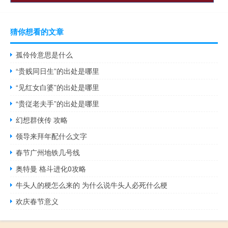
猜你想看的文章
孤伶伶意思是什么
“贵贱同日生”的出处是哪里
“见红女白婆”的出处是哪里
“贵従老夫手”的出处是哪里
幻想群侠传 攻略
领导来拜年配什么文字
春节广州地铁几号线
奥特曼 格斗进化0攻略
牛头人的梗怎么来的 为什么说牛头人必死什么梗
欢庆春节意义