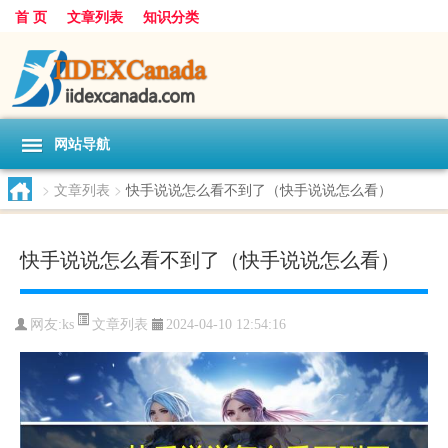
首 页
文章列表
知识分类
网站导航
>
文章列表
>
快手说说怎么看不到了（快手说说怎么看）
快手说说怎么看不到了（快手说说怎么看）
文章列表
网友:
ks
2024-04-10 12:54:16