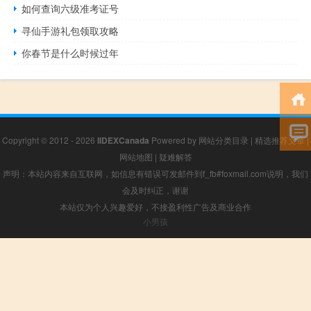
如何查询六级准考证号
寻仙手游礼包领取攻略
你春节是什么时候过年
Copyright © 2012 - 2026
IIDEXCanada
Powered by
网站分类目录
|
精选推荐文章
|
网站地图
|
疑难解答
声明：本站内容来自互联网，如信息有错误可发邮件到f_fb#foxmail.com说明，我们
会及时纠正，谢谢
本站仅为个人兴趣爱好，不接盈利性广告及商业合作
小男孩