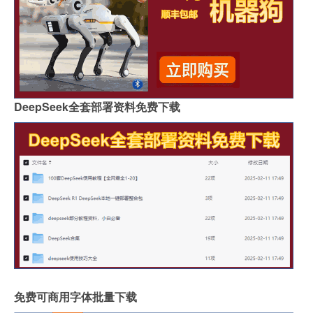
DeepSeek全套部署资料免费下载
免费可商用字体批量下载