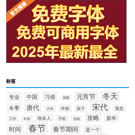
标签
冬天
元宵节
习俗
专业
中国
保暖
宋代
唐代
冬季
学校
孩子
寓意
大学
攻略
新年
很多人
工作
手机
年初
技能
春节
春节期间
时间
是一个