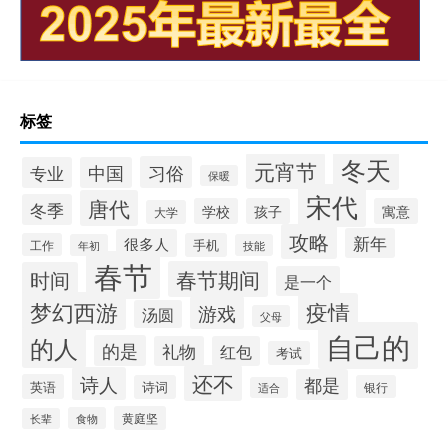
标签
冬天
元宵节
习俗
专业
中国
保暖
宋代
唐代
冬季
学校
孩子
寓意
大学
攻略
新年
很多人
工作
手机
年初
技能
春节
春节期间
时间
是一个
梦幻西游
疫情
游戏
汤圆
父母
自己的
的人
的是
礼物
红包
考试
还不
诗人
都是
英语
诗词
银行
适合
黄庭坚
食物
长辈