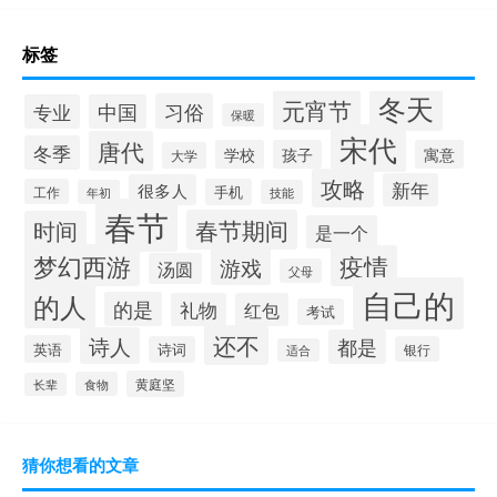
标签
冬天
元宵节
习俗
专业
中国
保暖
宋代
唐代
冬季
学校
孩子
寓意
大学
攻略
新年
很多人
工作
手机
年初
技能
春节
春节期间
时间
是一个
梦幻西游
疫情
游戏
汤圆
父母
自己的
的人
的是
礼物
红包
考试
还不
诗人
都是
英语
诗词
银行
适合
黄庭坚
食物
长辈
猜你想看的文章