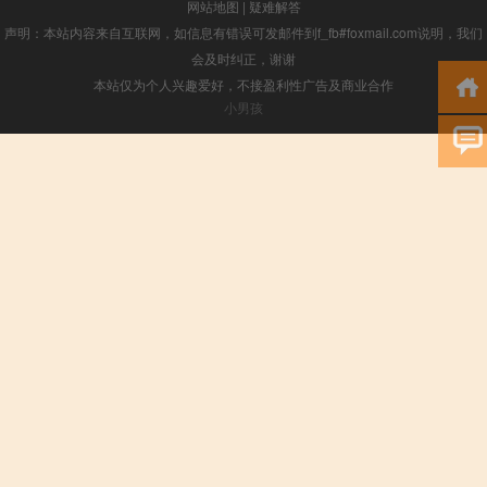
网站地图
|
疑难解答
声明：本站内容来自互联网，如信息有错误可发邮件到f_fb#foxmail.com说明，我们
会及时纠正，谢谢
本站仅为个人兴趣爱好，不接盈利性广告及商业合作
小男孩