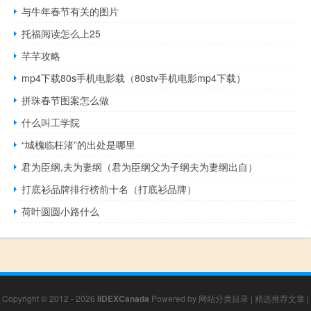
与牛年春节有关的图片
托福阅读怎么上25
芊芊攻略
mp4下载80s手机电影载（80stv手机电影mp4下载）
拼珠春节图案怎么做
什么叫工学院
“城槐临枉渚”的出处是哪里
君为臣纲,夫为妻纲（君为臣纲父为子纲夫为妻纲出自）
打底衫品牌排行榜前十名（打底衫品牌）
荷叶圆圆小路什么
Copyright © 2012 - 2026
IIDEXCanada
Powered by
网站分类目录
|
精选推荐文章
|