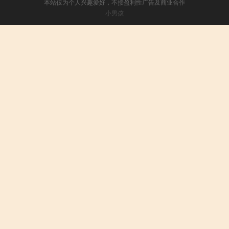
本站仅为个人兴趣爱好，不接盈利性广告及商业合作
小男孩