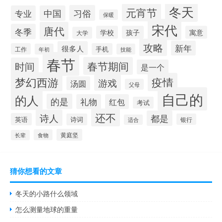
冬天
元宵节
习俗
专业
中国
保暖
宋代
唐代
冬季
学校
孩子
寓意
大学
攻略
新年
很多人
工作
手机
年初
技能
春节
春节期间
时间
是一个
梦幻西游
疫情
游戏
汤圆
父母
自己的
的人
的是
礼物
红包
考试
还不
诗人
都是
英语
诗词
银行
适合
黄庭坚
食物
长辈
猜你想看的文章
冬天的小路什么领域
怎么测量地球的重量