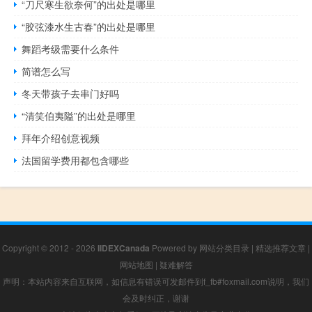
“刀尺寒生欲奈何”的出处是哪里
“胶弦漆水生古春”的出处是哪里
舞蹈考级需要什么条件
简谱怎么写
冬天带孩子去串门好吗
“清笑伯夷隘”的出处是哪里
拜年介绍创意视频
法国留学费用都包含哪些
Copyright © 2012 - 2026
IIDEXCanada
Powered by
网站分类目录
|
精选推荐文章
|
网站地图
|
疑难解答
声明：本站内容来自互联网，如信息有错误可发邮件到f_fb#foxmail.com说明，我们
会及时纠正，谢谢