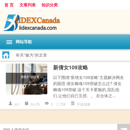
首 页
文章列表
知识分类
网站导航
>
有关“修为”的文章
新倩女109攻略
以下围绕“新倩女109攻略”主题解决网友
的困惑 倩女幽魂109突破怎么过? 倩女
幽魂109突破:这个关卡要魅的,混乱他
们,让他们自己互捞。。 在合体之...
xrn
04-25
0
739
手游攻略
☚