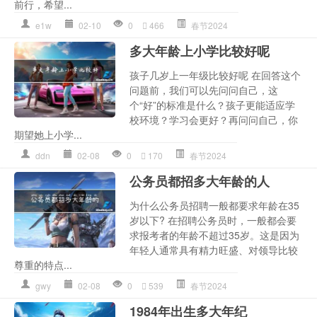
前行，希望...
e1w
02-10
0
466
春节2024
多大年龄上小学比较好呢
孩子几岁上一年级比较好呢 在回答这个
问题前，我们可以先问问自己，这
个“好”的标准是什么？孩子更能适应学
校环境？学习会更好？再问问自己，你
期望她上小学...
ddn
02-08
0
170
春节2024
公务员都招多大年龄的人
为什么公务员招聘一般都要求年龄在35
岁以下? 在招聘公务员时，一般都会要
求报考者的年龄不超过35岁。这是因为
年轻人通常具有精力旺盛、对领导比较
尊重的特点...
gwy
02-08
0
539
春节2024
1984年出生多大年纪