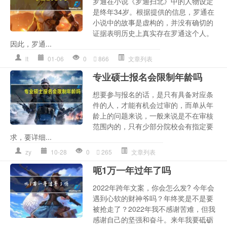
罗通在小说《罗通扫北》中的人物设定
是终年34岁。根据提供的信息，罗通在
小说中的故事是虚构的，并没有确切的
证据表明历史上真实存在罗通这个人。
因此，罗通...
lt
01-06
0
866
文章列表
专业硕士报名会限制年龄吗
想要参与报名的话，是只有具备对应条
件的人，才能有机会过审的，而单从年
龄上的问题来说，一般来说是不在审核
范围内的，只有少部分院校会有指定要
求，要详细...
zy
10-28
0
265
文章列表
呃1万一年过年了吗
2022年跨年文案，你会怎么发? 今年会
遇到心软的财神爷吗？年终奖是不是要
被抢走了？2022年我不感谢苦难，但我
感谢自己的坚强和奋斗。来年我要砥砺