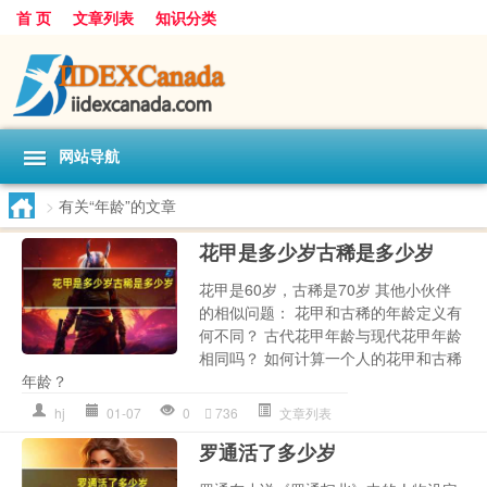
首 页
文章列表
知识分类
网站导航
>
有关“年龄”的文章
花甲是多少岁古稀是多少岁
花甲是60岁，古稀是70岁 其他小伙伴
的相似问题： 花甲和古稀的年龄定义有
何不同？ 古代花甲年龄与现代花甲年龄
相同吗？ 如何计算一个人的花甲和古稀
年龄？
hj
01-07
0
736
文章列表
罗通活了多少岁