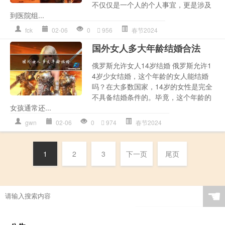
不仅仅是一个人的个人事宜，更是涉及
到医院组...
fck
02-06
0
956
春节2024
国外女人多大年龄结婚合法
俄罗斯允许女人14岁结婚 俄罗斯允许1
4岁少女结婚，这个年龄的女人能结婚
吗？在大多数国家，14岁的女性是完全
不具备结婚条件的。毕竟，这个年龄的
女孩通常还...
gwn
02-06
0
974
春节2024
1
2
3
下一页
尾页
☚