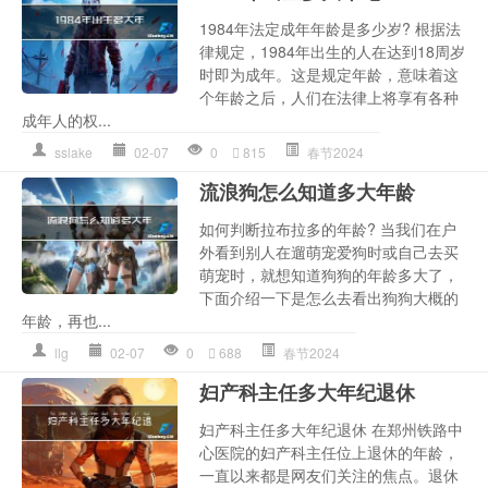
1984年法定成年年龄是多少岁? 根据法
律规定，1984年出生的人在达到18周岁
时即为成年。这是规定年龄，意味着这
个年龄之后，人们在法律上将享有各种
成年人的权...
sslake
02-07
0
815
春节2024
流浪狗怎么知道多大年龄
如何判断拉布拉多的年龄? 当我们在户
外看到别人在遛萌宠爱狗时或自己去买
萌宠时，就想知道狗狗的年龄多大了，
下面介绍一下是怎么去看出狗狗大概的
年龄，再也...
llg
02-07
0
688
春节2024
妇产科主任多大年纪退休
妇产科主任多大年纪退休 在郑州铁路中
心医院的妇产科主任位上退休的年龄，
一直以来都是网友们关注的焦点。退休