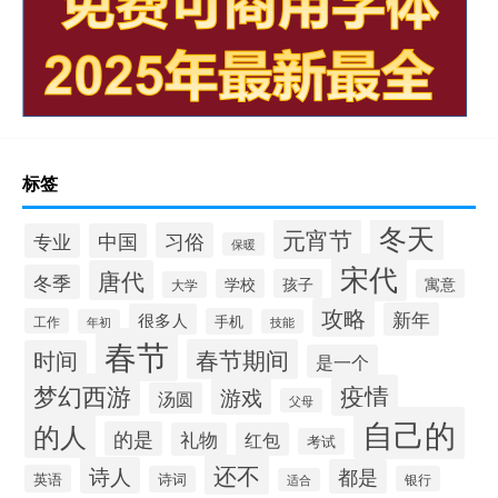
标签
冬天
元宵节
习俗
专业
中国
保暖
宋代
唐代
冬季
学校
孩子
寓意
大学
攻略
新年
很多人
工作
手机
年初
技能
春节
春节期间
时间
是一个
梦幻西游
疫情
游戏
汤圆
父母
自己的
的人
的是
礼物
红包
考试
还不
诗人
都是
英语
诗词
银行
适合