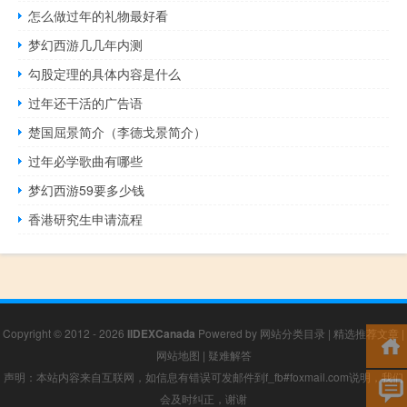
怎么做过年的礼物最好看
梦幻西游几几年内测
勾股定理的具体内容是什么
过年还干活的广告语
楚国屈景简介（李德戈景简介）
过年必学歌曲有哪些
梦幻西游59要多少钱
香港研究生申请流程
Copyright © 2012 - 2026
IIDEXCanada
Powered by
网站分类目录
|
精选推荐文章
|
网站地图
|
疑难解答
声明：本站内容来自互联网，如信息有错误可发邮件到f_fb#foxmail.com说明，我们
会及时纠正，谢谢