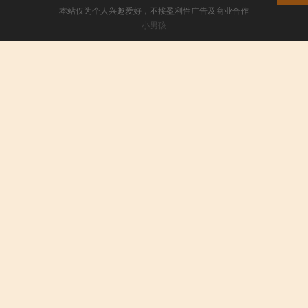
本站仅为个人兴趣爱好，不接盈利性广告及商业合作
小男孩