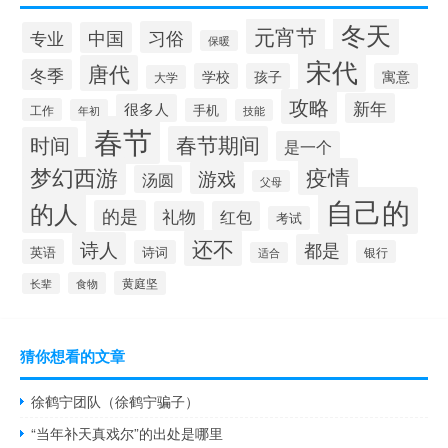
冬天
元宵节
习俗
专业
中国
保暖
宋代
唐代
冬季
学校
孩子
寓意
大学
攻略
新年
很多人
工作
手机
年初
技能
春节
春节期间
时间
是一个
梦幻西游
疫情
游戏
汤圆
父母
自己的
的人
的是
礼物
红包
考试
还不
诗人
都是
英语
诗词
银行
适合
黄庭坚
食物
长辈
猜你想看的文章
徐鹤宁团队（徐鹤宁骗子）
“当年补天真戏尔”的出处是哪里