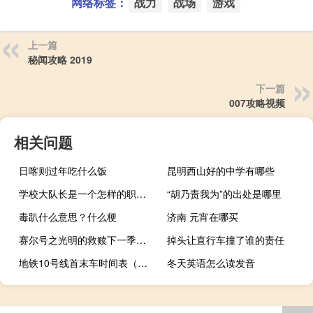
网络标签：
战力
战场
游戏
上一篇
秘闻攻略 2019
下一篇
007攻略视频
相关问题
日喀则过年吃什么饭
昆明西山好的中学有哪些
学校大队长是一个怎样的职务（大队长-中小学阶段的学校干部简介）
“胡乃责我为”的出处是哪里
毒趴什么意思？什么梗
济南 元宵在哪买
赛尔号之光明的救赎下一季是什么（赛尔号之光明的救赎）
掉头让直行车撞了谁的责任
地铁10号线首末车时间表（地铁10号线首末车时间）
冬天英语怎么读发音