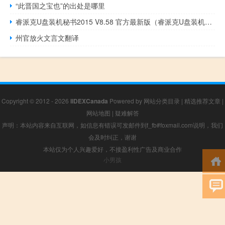
“此晋国之宝也”的出处是哪里
睿派克U盘装机秘书2015 V8.58 官方最新版（睿派克U盘装机秘书2015 V8.58 官方最新版功能简介）
州官放火文言文翻译
Copyright © 2012 - 2026
IIDEXCanada
Powered by
网站分类目录
|
精选推荐文章
|
网站地图
|
疑难解答
声明：本站内容来自互联网，如信息有错误可发邮件到f_fb#foxmail.com说明，我们
会及时纠正，谢谢
本站仅为个人兴趣爱好，不接盈利性广告及商业合作
小男孩