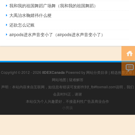
我和我的祖国舞蹈广场舞（我和我的祖国舞蹈）
大禹治水鞠婧祎什么梗
还款怎么记账
airpods进水声音变小了（airpods进水声音变小了）
Copyright © 2012 - 2026
IIDEXCanada
Powered by
网站分类目录
|
精选推荐文章
|
网站地图
|
疑难解答
声明：本站内容来自互联网，如信息有错误可发邮件到f_fb#foxmail.com说明，我们
会及时纠正，谢谢
本站仅为个人兴趣爱好，不接盈利性广告及商业合作
小男孩