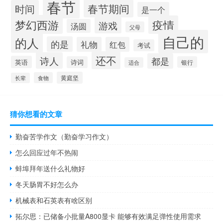
春节
春节期间
时间
是一个
梦幻西游
疫情
游戏
汤圆
父母
自己的
的人
的是
礼物
红包
考试
还不
诗人
都是
英语
诗词
银行
适合
黄庭坚
食物
长辈
猜你想看的文章
勤奋苦学作文（勤奋学习作文）
怎么回应过年不热闹
蚌埠拜年送什么礼物好
冬天肠胃不好怎么办
机械表和石英表有啥区别
拓尔思：已储备小批量A800显卡 能够有效满足弹性使用需求