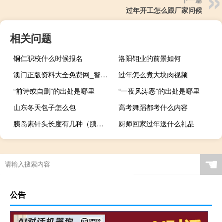
过年开工怎么跟厂家问候
相关问题
铜仁职校什么时候报名
洛阳钼业的前景如何
澳门正版资料大全免费网_智能AI深度解析_百度大脑版A12.252
过年怎么煮大块肉视频
“前诗或自删”的出处是哪里
“一夜风涛恶”的出处是哪里
山东冬天包子怎么包
高考舞蹈都考什么内容
胰岛素针头长度有几种（胰岛素针头长度）
厨师回家过年送什么礼品
☚
公告