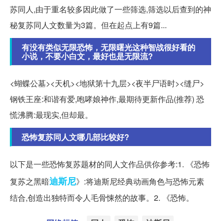
苏同人,由于重名较多因此做了一些筛选,筛选以后查到的神
秘复苏同人文数量为3篇。但在起点上有9篇...
有没有类似无限恐怖，无限曙光这种智战很好看的
小说，不要小白文，最好也是无限流?
<蝴蝶公墓><天机><地狱第十九层><夜半尸语时><缝尸>
钢铁王座:和谐有爱,咆哮娘神作,最期待更新作品(推荐) 恐
慌沸腾:最现实,但却最。
恐怖复苏同人文哪几部比较好?
以下是一些恐怖复苏题材的同人文作品供你参考:1. 《恐怖
迪斯尼
复苏之黑暗
》:将迪斯尼经典动画角色与恐怖元素
结合,创造出独特而令人毛骨悚然的故事。2. 《恐怖。