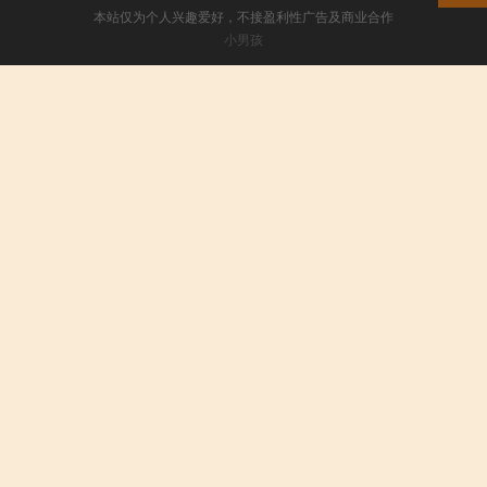
本站仅为个人兴趣爱好，不接盈利性广告及商业合作
小男孩