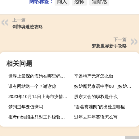
网络标签：
同人
恐怖
迪斯尼
上一篇
剑神魂遗迹攻略
下一篇
梦想世界新手攻略
相关问题
世界上最深的海沟在哪里蚂蚁庄园（关于世界上最深的海沟在哪里蚂蚁庄园的介绍）
平遥特产元宵怎么做
谁有网站送一个？谢谢你
嫉妒魔咒泰语中字08（嫉妒魔咒）
2023年10月14日上海市疫情大数据-今日/今天疫情全网搜索最新实时消息动态情况通知播报
股东大会的职权是什么
梦到过年要值班吗
“吾尝赏淮阴”的出处是哪里
报考mba招生只对工作经验有要求吗
过年去拜年英语怎么写