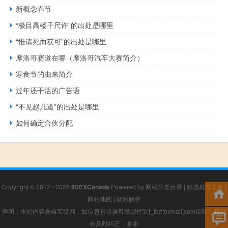
新概念春节
“极目高楼千尺许”的出处是哪里
“惟请死而获可”的出处是哪里
摩洛哥赛道在哪（摩洛哥汽车大赛简介）
寒食节的由来简介
过年还干活的广告语
“不见赵几道”的出处是哪里
如何确定合伙分配
Copyright © 2012 - 2026
IIDEXCanada
Powered by
网站分类目录
|
精选推荐文章
|
网站地图
|
疑难解答
声明：本站内容来自互联网，如信息有错误可发邮件到f_fb#foxmail.com说明，我们
会及时纠正，谢谢