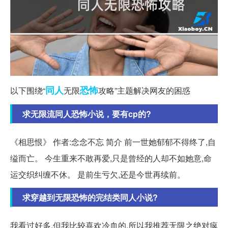
同人
恐怖
以下围绕“
无限
攻略”主题解决网友的困惑
求无限流同人恐怖小说，要有cp的?
《相思恨》 作者:念念不忘 简介 前一世她郁郁不得终了,自
缢而亡。 今生重来不敢再爱,只是曾经的人却不如她意,命
运交织纠缠不休。 是前生亏欠,还是今世再续前。
求穿越到无限恐怖的完结类同人小说?
我看过好多,但我比较喜欢冷血的,所以我推荐无限之绝对疯