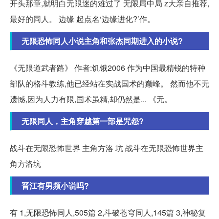
开头那章,就明白无限迷的难过了 无限局中局 z大亲自推荐,
最好的同人。 边缘 起点名‘边缘进化?’作。
无限恐怖同人小说主角和张杰同期进入的小说?
《无限道武者路》 作者:饥饿2006 作为中国最精锐的特种
部队的格斗教练,他已经站在实战国术的巅峰。 然而他不无
遗憾,因为人力有限,国术虽精,却仍然是... 《无。
无限同人，主角穿越第一部是咒怨?
战斗在无限恐怖世界 主角方洛 坑 战斗在无限恐怖世界主
角方洛坑
晋江有男频小说吗?
有 1,无限恐怖同人,505篇 2,斗破苍穹同人,145篇 3,神秘复