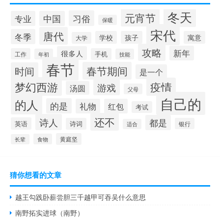
冬天
元宵节
习俗
专业
中国
保暖
宋代
唐代
冬季
学校
孩子
寓意
大学
攻略
新年
很多人
工作
手机
年初
技能
春节
春节期间
时间
是一个
梦幻西游
疫情
游戏
汤圆
父母
自己的
的人
的是
礼物
红包
考试
还不
诗人
都是
英语
诗词
银行
适合
黄庭坚
食物
长辈
猜你想看的文章
越王勾践卧薪尝胆三千越甲可吞吴什么意思
南野拓实进球（南野）