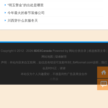
“明玉擎金”的出处是哪里
今年最火的春节装修公司
川西穿什么衣服冬天
Copyright © 2012 - 2026
IIDEXCanada
Powered by
网站分类目录
|
精选推荐文章
|
网站地图
|
疑难解答
声明：本站内容来自互联网，如信息有错误可发邮件到f_fb#foxmail.com说明，我们
会及时纠正，谢谢
本站仅为个人兴趣爱好，不接盈利性广告及商业合作
小男孩