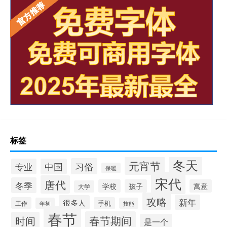
标签
冬天
元宵节
习俗
专业
中国
保暖
宋代
唐代
冬季
学校
孩子
寓意
大学
攻略
新年
很多人
工作
手机
年初
技能
春节
春节期间
时间
是一个