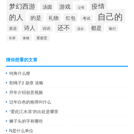
梦幻西游
疫情
游戏
汤圆
父母
自己的
的人
的是
礼物
红包
考试
还不
诗人
都是
英语
诗词
银行
适合
黄庭坚
食物
长辈
猜你想看的文章
钝角什么梗
割绳子2 勋章 攻略
拜年介绍创意视频
过年白色的炮弹叫什么
“爱此江水清”的出处是哪里
狮子头的字有哪些
N是什么单位