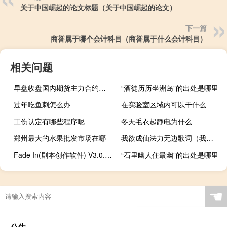
关于中国崛起的论文标题（关于中国崛起的论文）
下一篇
商誉属于哪个会计科目（商誉属于什么会计科目）
相关问题
早盘收盘国内期货主力合约涨跌互现豆粕、液化石油气（LPG）涨近3%丁二烯橡胶（BR）涨超2%菜粕、低硫燃料油（LU）、棉花涨近2%跌幅方面生猪跌超2%碳酸锂跌近2%尿素、乙二醇（EG）跌超1%
“酒徒历历坐洲岛”的出处是哪里
过年吃鱼刺怎么办
在实验室区域内可以干什么
工伤认定有哪些程序呢
冬天毛衣起静电为什么
郑州最大的水果批发市场在哪
我欲成仙法力无边歌词（我欲成仙法力无边）
Fade In(剧本创作软件) V3.0.578 破解免费版（Fade In(剧本创作软件) V3.0.578 破解免费版功能简介）
“石里幽人住最幽”的出处是哪里
☚