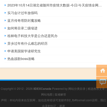
2023年10月14日湖北省随州市疫情大数据-今日/今天疫情全网搜索最新实时消息动态情况通知播报
实习会计过年放假吗
蓝月传奇塔防封魔攻略
如何将目录二级缩进
桂林电子科技大学是公办还是民办
异乡过年有什么难忘的经历
申请美国留学读研究生
热血战歌boss攻略
Copyright © 2012 - 2026
IIDEXCanada
Powered by
网站分类目录
|
精选推荐文章
|
网站地图
|
疑难解答
声明：本站内容来自互联网，如信息有错误可发邮件到f_fb#foxmail.com说明，我们
会及时纠正，谢谢