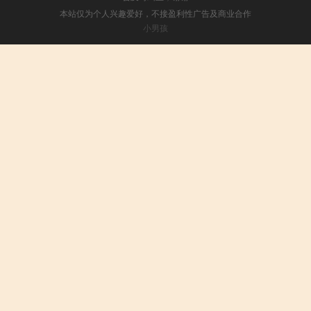
本站仅为个人兴趣爱好，不接盈利性广告及商业合作
小男孩