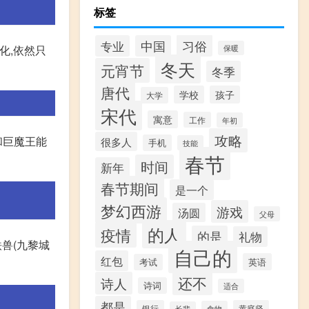
标签
习俗
专业
中国
化,依然只
保暖
冬天
元宵节
冬季
唐代
学校
孩子
大学
宋代
寓意
工作
年初
攻略
和巨魔王能
很多人
手机
技能
春节
时间
新年
春节期间
是一个
梦幻西游
游戏
汤圆
父母
的人
疫情
的是
礼物
兽(九黎城
自己的
红包
英语
考试
还不
诗人
诗词
适合
都是
银行
黄庭坚
食物
长辈