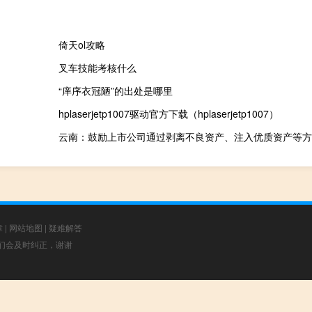
倚天ol攻略
叉车技能考核什么
“庠序衣冠陋”的出处是哪里
hplaserjetp1007驱动官方下载（hplaserjetp1007）
章
|
网站地图
|
疑难解答
，我们会及时纠正，谢谢