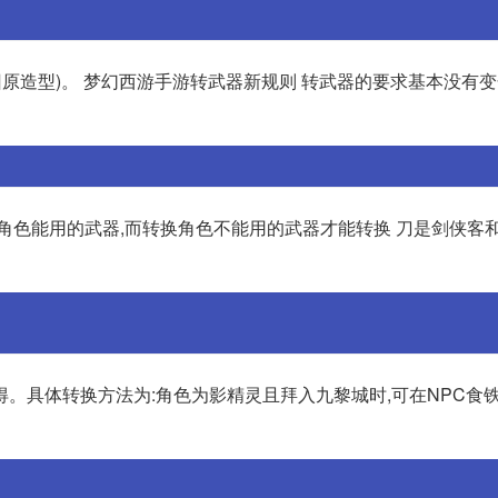
(转换回原造型)。 梦幻西游手游转武器新规则 转武器的要求基本没有变
角色能用的武器,而转换角色不能用的武器才能转换 刀是剑侠客
。具体转换方法为:角色为影精灵且拜入九黎城时,可在NPC食铁