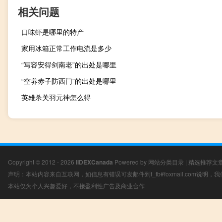
相关问题
口味虾是哪里的特产
家用冰箱正常工作电流是多少
“写容安得剑南老”的出处是哪里
“空养赤子防西门”的出处是哪里
英雄杀关羽元神怎么得
Copyright © 2012 - 2026
IIDEXCanada
Powered by
网站分类目录
|
精选推荐文
声明：本站内容来自互联网，如信息有错误可发邮件到f_fb#foxmail.com说明
本站仅为个人兴趣爱好，不接盈利性广告及商业合作