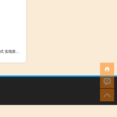
云南：鼓励上市公司通过剥离不良资产、注入优质资产等方式 实现质量提升和转型升级
小男孩