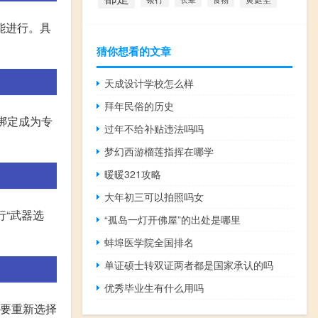
能进行。具
猜你想看的文章
天成设计学校怎么样
拜年民俗的历史
绑定成为专
过年不给补贴违法吗吗
梦幻西游榴莲指挥在哪学
暖暖321攻略
大年初三可以拍照吗女
行“武器选
“孤岛一灯开佛屋”的出处是哪里
蚌埠医学院全国排名
单证硕士转双证两者都是国家承认的吗
优秀毕业生有什么用吗
需要重新选择