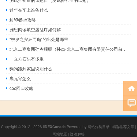
过年在车上准备什么
封印者ab攻略
雅思阅读填空题乱序如何解
“被发之叟狂而痴”的出处是哪里
北京二商集团孙杰现职（孙杰-北京二商集团有限责任公司前任董事长介绍）
一立方石头有多重
狗狗跑到家里说明什么
裹元宵怎么
coc回归攻略
Copyright © 2012 - 2026
IIDEXCanada
Powered by
网站分类目录
|
精选推荐文章
|
网站地图
|
疑难解答