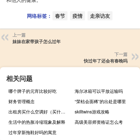
网络标签：
春节
疫情
走亲访友
上一篇
妹妹在家带孩子怎么过年
下一篇
快过年了还会有春晚吗
相关问题
哪个牌子的元宵比较好吃
海尔冰箱可以平放运输吗
财务管理概念
“荣枯会面稀”的出处是哪里
出租房买什么空调好（买什么空调好）
skilltwins游戏攻略
生活中的热胀冷缩现象及解释
高级美容师资格证怎么考
过年穿新拖鞋好吗的寓意