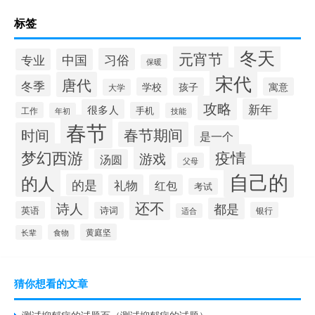
标签
冬天
元宵节
习俗
专业
中国
保暖
宋代
唐代
冬季
学校
孩子
寓意
大学
攻略
新年
很多人
工作
手机
年初
技能
春节
春节期间
时间
是一个
梦幻西游
疫情
游戏
汤圆
父母
自己的
的人
的是
礼物
红包
考试
还不
诗人
都是
英语
诗词
银行
适合
黄庭坚
食物
长辈
猜你想看的文章
测试抑郁症的试题百（测试抑郁症的试题）