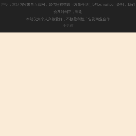
声明：本站内容来自互联网，如信息有错误可发邮件到f_fb#foxmail.com说明，我们
会及时纠正，谢谢
本站仅为个人兴趣爱好，不接盈利性广告及商业合作
小男孩