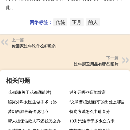
此，
网络标签：
传统
正月
的人
上一篇
你回家过年吃什么好吃的
下一篇
过年厨卫用品有哪些图片
相关问题
花都湖(关于花都湖简述)
过年开哪些店能致富
泌尿外科女医生做手术（泌尿外科女医生）
“文章曹植波澜阔”的出处是哪里
梦幻西游最新传说地点
特岗考试怎么申请查分
帮人担保借款人不还钱怎么办
10升汽油等于多少立方米