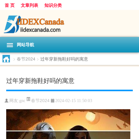
首 页
文章列表
知识分类
网站导航
>
春节2024
>
过年穿新拖鞋好吗的寓意
过年穿新拖鞋好吗的寓意
春节2024
网友:
gnc
2024-02-15 11:50:03