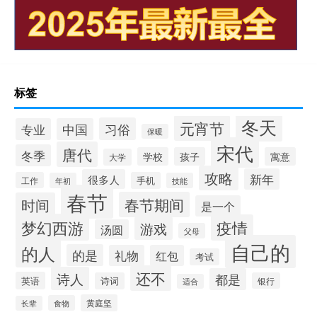
标签
冬天
元宵节
习俗
专业
中国
保暖
宋代
唐代
冬季
学校
孩子
寓意
大学
攻略
新年
很多人
工作
手机
年初
技能
春节
春节期间
时间
是一个
梦幻西游
疫情
游戏
汤圆
父母
自己的
的人
的是
礼物
红包
考试
还不
诗人
都是
英语
诗词
银行
适合
黄庭坚
食物
长辈