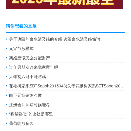
猜你想看的文章
关于边疆的泉水清又纯的介绍 边疆泉水清又纯简谱
元宵节放模式
离婚应该怎么分配财产
过年男朋友该来我家拜年吗
大年初六能不能吃藕
花楸树家系SDTSopoh2015043(关于花楸树家系SDTSopoh2015043简述)
白下元宵铺怎么做
注册会计师啥时候能考
“瞻望咨嗟”的出处是哪里
葡萄能放多久