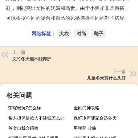
鞋，则能突出女性的妩媚和高贵。由于小黑裙非常百搭，
可以根据不同的场合和自己的风格选择不同的鞋子搭配。
网络标签：
大衣
时尚
鞋子
上一篇
文竹冬天能不能养护
下一篇
儿童冬天剪什么头好
相关问题
荣耀畅玩7怎么样
金刚门神攻略
帮人担保借款人不还钱怎么办
保鲜冷库哪家合适冬天
英文自我介绍稿
男弹药 攻略
“应逐使臣星”的出处是哪里
过年买衣服有什么习惯