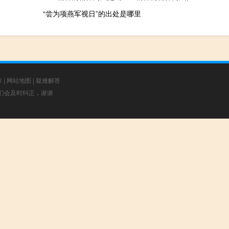
“尝为项燕军视日”的出处是哪里
章
|
网站地图
|
疑难解答
，我们会及时纠正，谢谢