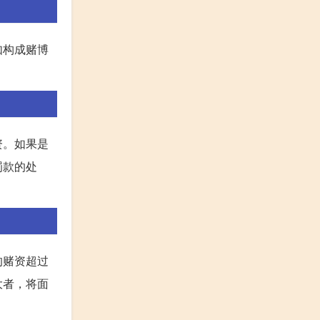
如构成赌博
资。如果是
罚款的处
的赌资超过
大者，将面