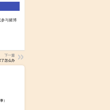
或参与赌博
。
下一篇
家了怎么办
事）