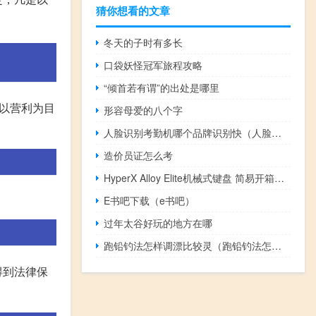
猜你想看的文章
冬天的子时有多长
口袋妖怪冠军旅程攻略
“倾首若有谓”的出处是哪里
以营利为目
形容母爱的八个字
人脸识别考勤机哪个品牌识别快（人脸识别考勤机哪个牌子好）
造价员证怎么考
HyperX Alloy Elite机械式键盘 简易开箱，游戏与工作一键切换
E书吧下载（e书吧）
过年太谷好玩的地方在哪
跑铅钓法怎样调漂比较灵（跑铅钓法怎样调漂）
得到法律保