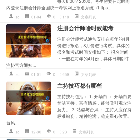
每天8:00至20:00。考生需要在此时间
内登录注册会计师全国统一考试网上报名系统（https...
zc
01-04
0
118
文章列表
注册会计师啥时候能考
注册会计师考试通常安排在每年的4月
份进行报名，8月份进行考试。具体的
报名和考试时间安排如下： 报名时间
：一般在每年的4月份，具体日期以中
注协官方通知...
zc
01-01
0
659
文章列表
主持技巧都有哪些
主持技巧包括： 1. 开场白 ： 开场白要
简洁直接，富有情感，能够吸引观众注
意力。 2. 站姿与台风 ： 主持人应保持
标准站姿，精神饱满，稳定重心位置。
台风...
zc
12-30
0
28
文章列表