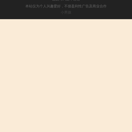
本站仅为个人兴趣爱好，不接盈利性广告及商业合作
小男孩