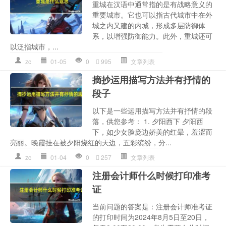
重城在汉语中通常指的是有战略意义的
重要城市。它也可以指古代城市中在外
城之内又建的内城，形成多层防御体
系，以增强防御能力。此外，重城还可
以泛指城市，...
zc
01-05
0
995
文章列表
摘抄运用描写方法并有抒情的
段子
以下是一些运用描写方法并有抒情的段
落，供您参考： 1. 夕阳西下 夕阳西
下，如少女脸庞边娇美的红晕，羞涩而
亮丽。晚霞挂在被夕阳烧红的天边，五彩缤纷，分...
zc
01-04
0
257
文章列表
注册会计师什么时候打印准考
证
当前问题的答案是：注册会计师准考证
的打印时间为2024年8月5日至20日，