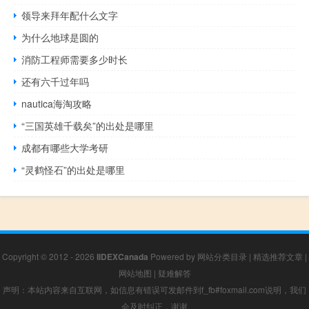
领导来拜年配什么文字
为什么地球是圆的
消防工程师需要多少时长
还有六千过年吗
nautica海淘攻略
“三国英雄千载矣”的出处是哪里
成都有哪些大学考研
“灵鹤怪石”的出处是哪里
Copyright © 2012 - 2026
IIDEXCanada
Powered by
网站分类目录
|
精选推荐文章
|
网站地图
|
疑难解答
声明：本站内容来自互联网，如信息有错误可发邮件到f_fb#foxmail.com说明，我们
会及时纠正，谢谢