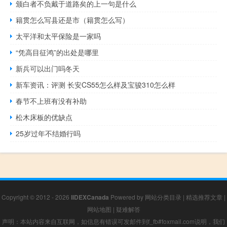
颁白者不负戴于道路矣的上一句是什么
籍贯怎么写县还是市（籍贯怎么写）
太平洋和太平保险是一家吗
“凭高目征鸿”的出处是哪里
新兵可以出门吗冬天
新车资讯：评测 长安CS55怎么样及宝骏310怎么样
春节不上班有没有补助
松木床板的优缺点
25岁过年不结婚行吗
Copyright © 2012 - 2026
IIDEXCanada
Powered by
网站分类目录
|
精选推荐文章
|
网站地图
|
疑难解答
声明：本站内容来自互联网，如信息有错误可发邮件到f_fb#foxmail.com说明，我们