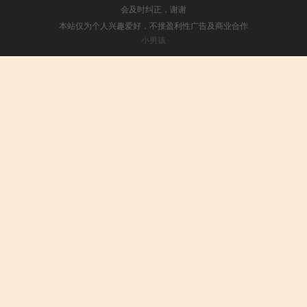
会及时纠正，谢谢
本站仅为个人兴趣爱好，不接盈利性广告及商业合作
小男孩