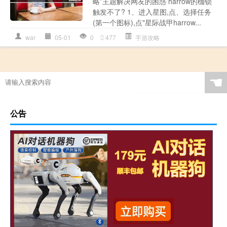
略”主题解决网友的困惑 harrow的枷锁
触发不了? 1、进入星图,点、选择任务
(第一个图标),点"星际战甲harrow...
war
05-01
0
477
手游攻略
☚
公告