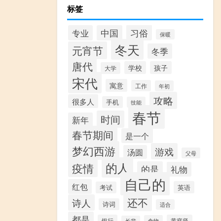
标签
习俗
专业
中国
保暖
冬天
元宵节
冬季
唐代
学校
孩子
大学
宋代
寓意
工作
年初
攻略
很多人
手机
技能
春节
时间
新年
春节期间
是一个
梦幻西游
游戏
汤圆
父母
的人
疫情
的是
礼物
自己的
红包
英语
考试
还不
诗人
诗词
适合
都是
银行
黄庭坚
食物
长辈