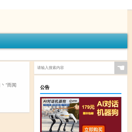
☚
口丶”而闻
公告