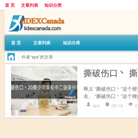
首 页
文章列表
知识分类
首 页
文章列表
知识分类
>
作者“sps”的文章
撕破伤口丶 
释义 “撕破伤口丶”这个
名。 “撕破伤口丶”这个梗
sps
08-16
0