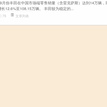
9月份丰田在中国市场端零售销量（含雷克萨斯）达到14万辆，
2.6%至108.15万辆。 丰田较为稳定的...
75
文章列表