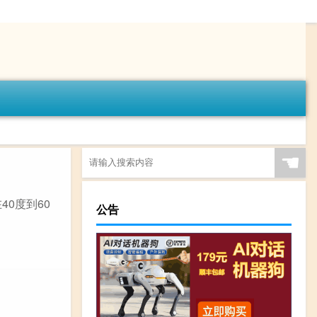
☚
0度到60
公告