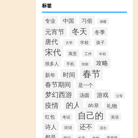
标签
习俗
专业
中国
保暖
冬天
元宵节
冬季
唐代
学校
孩子
大学
宋代
寓意
工作
年初
攻略
很多人
手机
技能
春节
时间
新年
春节期间
是一个
梦幻西游
游戏
汤圆
父母
的人
疫情
的是
礼物
自己的
红包
英语
考试
还不
诗人
诗词
适合
都是
银行
黄庭坚
食物
长辈