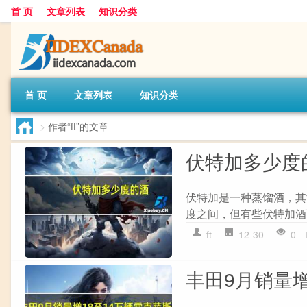
首 页
文章列表
知识分类
首 页
文章列表
知识分类
>
作者“ft”的文章
伏特加多少度
伏特加是一种蒸馏酒，其
度之间，但有些伏特加酒可以更高
ft
12-30
0
丰田9月销量增