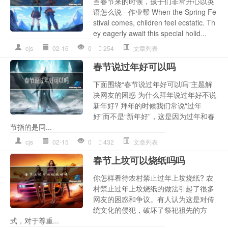
当春节来的时候，孩子们非常开心以英
语怎么说 - 作业帮 When the Spring Fe
stival comes, children feel ecstatic. Th
ey eagerly await this special holid...
cjs
02-16
0
254
文章列表
春节说过年好可以吗
下面围绕“春节说过年好可以吗”主题解
决网友的困惑 为什么拜年说过年好不说
新年好? 拜年的时候我们常说“过年
好”而不是“新年好”，这是因为过年和春
节指的是同...
cjs
02-15
0
432
文章列表
春节上坟可以烧纸吗吗
你怎样看待农村禁止过年上坟烧纸? 农
村禁止过年上坟烧纸的做法引起了很多
网友的困惑和争议。有人认为这是对传
统文化的侵犯，破坏了祭祀祖先的方
式，对于尊重...