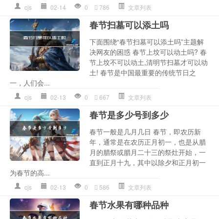
cjs
02-14
0
786
文章列表
春节扫墓可以添土吗
下面围绕“春节扫墓可以添土吗”主题解
决网友的困惑 春节上坟可以动土吗? 春
节上坟不可以动土,清明节扫墓才可以动
土! 春节是中国最重要的传统节日之
一，人们会...
cjs
02-13
0
667
文章列表
春节是多少号到多少
春节一般是几月几日 春节，即农历新
年，通常是在农历正月初一，也是从腊
月的腊祭或腊月二十三的祭灶开始，一
直到正月十九，其中以除夕和正月初一
为春节的高...
cjs
02-13
0
586
文章列表
春节水果有哪种品种