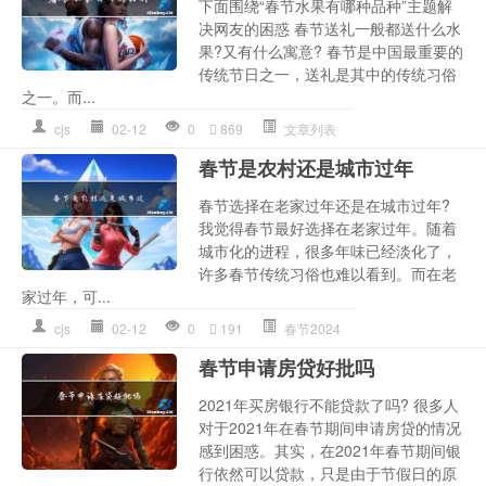
下面围绕“春节水果有哪种品种”主题解
决网友的困惑 春节送礼一般都送什么水
果?又有什么寓意? 春节是中国最重要的
传统节日之一，送礼是其中的传统习俗
之一。而...
cjs
02-12
0
869
文章列表
春节是农村还是城市过年
春节选择在老家过年还是在城市过年?
我觉得春节最好选择在老家过年。随着
城市化的进程，很多年味已经淡化了，
许多春节传统习俗也难以看到。而在老
家过年，可...
cjs
02-12
0
191
春节2024
春节申请房贷好批吗
2021年买房银行不能贷款了吗? 很多人
对于2021年在春节期间申请房贷的情况
感到困惑。其实，在2021年春节期间银
行依然可以贷款，只是由于节假日的原