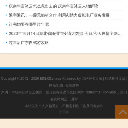
庆余年言冰云怎么救出去的 庆余年言冰云人物解读
通宇通讯：与麓元能材合作 利用AI助力虚拟电厂业务发展
订完婚要在哪里过年呢
2023年10月14日湖北省随州市疫情大数据-今日/今天疫情全网搜索最新实时消息动态情况通知播报
过年后广东自驾游攻略
Copyright © 2012 - 2026
IIDEXCanada
Powered by
网站分类目录
|
精选推荐文章
|
网站地图
|
疑难解答
声明：本站内容来自互联网，如信息有错误可发邮件到f_fb#foxmail.com说明，我们
会及时纠正，谢谢
本站仅为个人兴趣爱好，不接盈利性广告及商业合作
小男孩