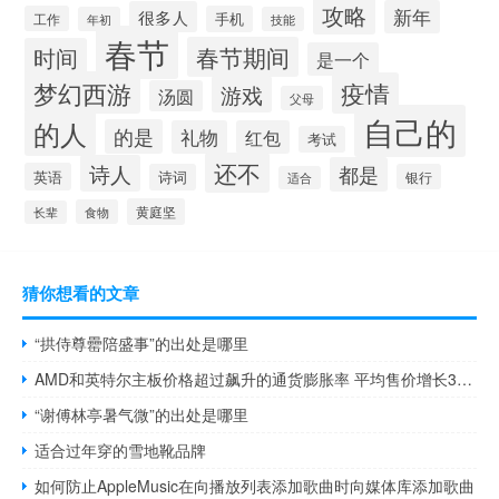
攻略
新年
很多人
工作
手机
年初
技能
春节
春节期间
时间
是一个
梦幻西游
疫情
游戏
汤圆
父母
自己的
的人
的是
礼物
红包
考试
还不
诗人
都是
英语
诗词
银行
适合
黄庭坚
食物
长辈
猜你想看的文章
“拱侍尊罍陪盛事”的出处是哪里
AMD和英特尔主板价格超过飙升的通货膨胀率 平均售价增长35-40%
“谢傅林亭暑气微”的出处是哪里
适合过年穿的雪地靴品牌
如何防止AppleMusic在向播放列表添加歌曲时向媒体库添加歌曲