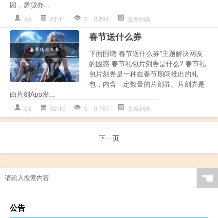
因，房贷办...
cjs
02-11
0
284
文章列表
春节送什么券
下面围绕“春节送什么券”主题解决网友
的困惑 春节礼包片刻券是什么? 春节礼
包片刻券是一种在春节期间推出的礼
包，内含一定数量的片刻券。片刻券是
由片刻App发...
cjs
02-10
0
757
文章列表
下一页
☚
公告