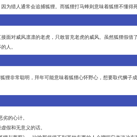
，因为猎人通常会追捕狐狸。而狐狸打马蜂则意味着狐狸不懂得
直接面对威风凛凛的老虎，只敢冒充老虎的威风。虽然狐狸假借
事的人。
猾的狐狸非常聪明，拜年可能意味着狐狸心怀野心，想要取代狮子
和恶劣的心计。
一些虚假和无意义的话。