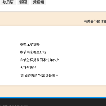
歇后语
狐狸
狐狸精
有关春节的话
吞噬无尽攻略
春节南京哪里好玩
春节怎样提前回家过年作文
大拜年描述
“新妇亦善愁”的出处是哪里