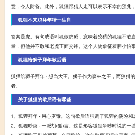
意，令人防备。此外，狐狸跟猎人走可以表示不幸的预兆
狐狸不来鸡拜年猜一生肖
答案是虎。有句成语叫狐假虎威，意味着狡猾的狐狸不敢
量，但他并不敢和老虎正面交锋。这个人物象征着胆小怕
狐狸给狮子拜年歇后语
狐狸给狮子拜年 - 想当大王。狮子作为森林之王，而狡
者。
关于狐狸的歇后语有哪些
1、狐狸拜年 - 用心歹毒。这句歇后语强调了狐狸的阴险
2、狐狸吵架 - 一派胡(狐)言。这是形容狐狸争吵时说的