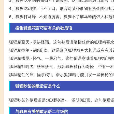
3、狐狸吃不到的葡萄 - 全是酸的。这句歇后语源自寓
4、狐狸吃刺猬 - 下不了口。形容对某种事物有所企图但
5、狐狸打马蜂 - 不知道厉害。狐狸不了解马蜂的强大和
搜集狐狸花言巧语有关的歇后语
狐狸精聊天 - 尽讲怪话。这句歇后语暗指狡猾的狐狸精喜
狐狸精捧笙 - 胡(狐)吹。这是形容狐狸精夸大其词或夸夸其
狐狸精撒屁 - 怪气、一股邪气。这句俗语意味着狐狸精
狐狸精打呵欠 - 妖里妖气。形容狐狸精行为奇怪，带有一
狐狸精住的庙 - 怪事(寺)。暗示狐狸精可能引发一些神秘
狐狸吵架的歇后语是什么
狐狸吵架的歇后语是: 狐狸吵架 - 一派胡(狐)言。这句
与狐狸有关的歇后语二年级的