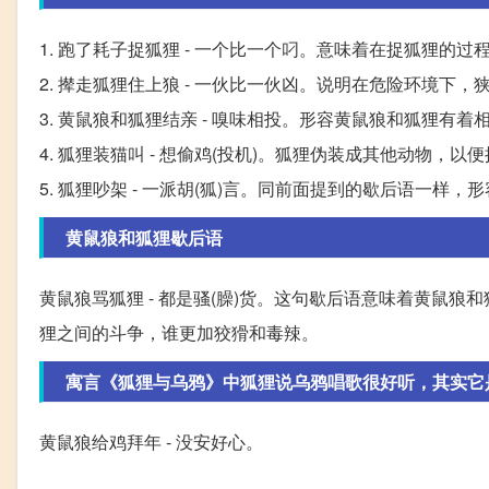
1. 跑了耗子捉狐狸 - 一个比一个叼。意味着在捉狐狸的
2. 撵走狐狸住上狼 - 一伙比一伙凶。说明在危险环境
3. 黄鼠狼和狐狸结亲 - 嗅味相投。形容黄鼠狼和狐狸有
4. 狐狸装猫叫 - 想偷鸡(投机)。狐狸伪装成其他动物，
5. 狐狸吵架 - 一派胡(狐)言。同前面提到的歇后语一
黄鼠狼和狐狸歇后语
黄鼠狼骂狐狸 - 都是骚(臊)货。这句歇后语意味着黄鼠
狸之间的斗争，谁更加狡猾和毒辣。
寓言《狐狸与乌鸦》中狐狸说乌鸦唱歌很好听，其实它是
黄鼠狼给鸡拜年 - 没安好心。