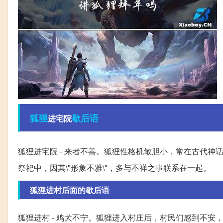
狐狸
歇后语
进宅院
狐狸进宅院 - 来者不善。狐狸性格机敏胆小，常在古代神话
祭祀中，因其\"形象不雅\"，多与不祥之事联系在一起。
狐狸进村后面的歇后语
狐狸进村 - 鸡犬不宁。狐狸进入村庄后，村民们感到不