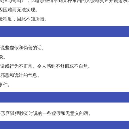
言《狐狸与葡萄》，比喻那些得不到某种东西的人会嘲笑它并说这东
却因困难而无法实现。
危险程度，因此不知所措。
欢说些虚假和伪善的话。
谈。
说的话或行为不正常、令人感到不舒服或不自然。
种邪恶和诡计的气息。
的事件。
歇后语形容狐狸吵架时说的一些虚假和无意义的话。