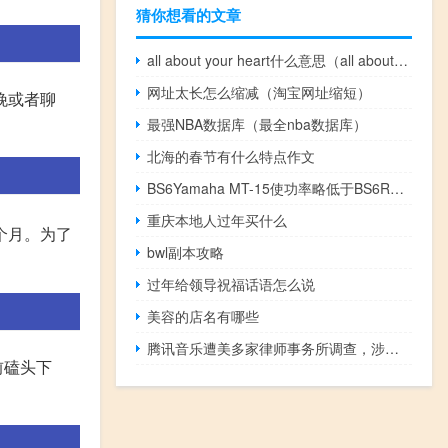
猜你想看的文章
all about your heart什么意思（all about your heart）
网址太长怎么缩减（淘宝网址缩短）
晚或者聊
最强NBA数据库（最全nba数据库）
北海的春节有什么特点作文
BS6Yamaha MT-15使功率略低于BS6R15V3.0
重庆本地人过年买什么
个月。为了
bwl副本攻略
过年给领导祝福话语怎么说
美容的店名有哪些
腾讯音乐遭美多家律师事务所调查，涉嫌违反相关法律
前磕头下