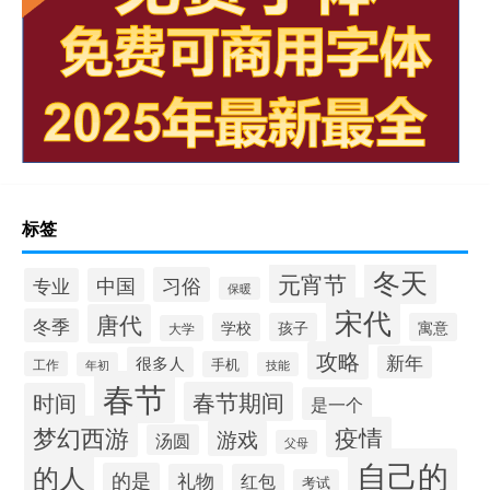
标签
冬天
元宵节
习俗
专业
中国
保暖
宋代
唐代
冬季
学校
孩子
寓意
大学
攻略
新年
很多人
工作
手机
年初
技能
春节
春节期间
时间
是一个
梦幻西游
疫情
游戏
汤圆
父母
自己的
的人
的是
礼物
红包
考试