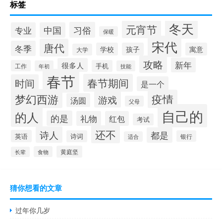
标签
冬天
元宵节
习俗
专业
中国
保暖
宋代
唐代
冬季
学校
孩子
寓意
大学
攻略
新年
很多人
工作
手机
年初
技能
春节
春节期间
时间
是一个
梦幻西游
疫情
游戏
汤圆
父母
自己的
的人
的是
礼物
红包
考试
还不
诗人
都是
英语
诗词
银行
适合
黄庭坚
食物
长辈
猜你想看的文章
过年你几岁