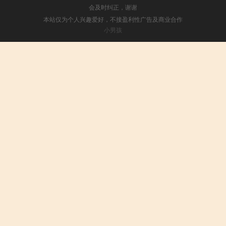
会及时纠正，谢谢
本站仅为个人兴趣爱好，不接盈利性广告及商业合作
小男孩