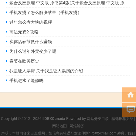
聚合反应原理 中文版·原书第4版(关于聚合反应原理 中文版·原书第4版简述)
手机发烫了怎么解决苹果（手机发烫）
过年怎么煮大块肉视频
高达无双2 攻略
实体店春节做什么赚钱
为什么过年外卖变少了呢
春节在欧美历史
我是证人票房 关于我是证人票房的介绍
手机进水了能修吗
Copyright © 2012 - 2026
IIDEXCanada
Powered by
网站分类目录
|
精选推荐文章
|
网站地图
|
疑难解答
声明：本站内容来自互联网，如信息有错误可发邮件到f_fb#foxmail.com说明，我们