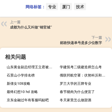
网络标签：
专业
厦门
技术
上一篇
成都为什么又叫做“锦官城”
下一篇
邮政快递单号是多少位数字
相关问题
山东黄金副总经理王立君被实名举报媒体：省纪委组成核查组
学建筑考二级建造师怎么考
石景山小学排名榜
俄联邦航空署：伏努科沃和多莫杰多沃机场恢复正常运行
新倩女109攻略
罗兰大学的王牌专业
最终幻想10 hd 攻略
春节猪肉为什么便宜了
京东金融过年有客服吗贴吧
冬天家里怎么做甜酒