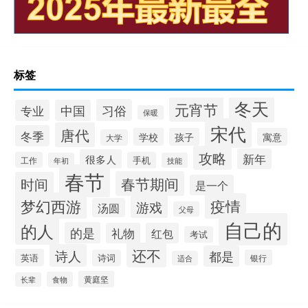
标签
冬天
元宵节
习俗
专业
中国
保暖
宋代
唐代
冬季
学校
孩子
寓意
大学
攻略
新年
很多人
工作
手机
年初
技能
春节
春节期间
时间
是一个
梦幻西游
疫情
游戏
汤圆
父母
自己的
的人
的是
礼物
红包
考试
还不
诗人
都是
英语
诗词
银行
适合
黄庭坚
食物
长辈