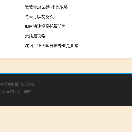
暖暖环游世界s平民攻略
冬天可以艾灸么
如何快速提高托福听力
天狼篇攻略
沈阳工业大学日语专业是几本
章
|
网站地图
|
疑难解答
，我们会及时纠正，谢谢