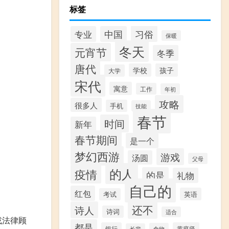
标签
习俗
专业
中国
保暖
冬天
元宵节
冬季
唐代
学校
孩子
大学
宋代
寓意
工作
年初
攻略
很多人
手机
技能
春节
时间
新年
春节期间
是一个
梦幻西游
游戏
汤圆
父母
的人
疫情
的是
礼物
自己的
红包
英语
考试
还不
诗人
诗词
适合
或法律顾
都是
银行
黄庭坚
食物
长辈