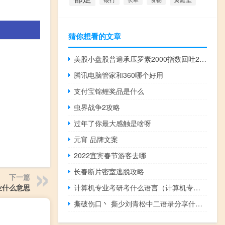
猜你想看的文章
美股小盘股普遍承压罗素2000指数回吐2023年以来全部涨幅年线转跌
腾讯电脑管家和360哪个好用
支付宝锦鲤奖品是什么
虫界战争2攻略
过年了你最大感触是啥呀
元宵 品牌文案
2022宜宾春节游客去哪
长春断片密室逃脱攻略
下一篇
计算机专业考研考什么语言（计算机专业考研考什么）
业什么意思
撕破伤口丶 撕少刘青松中二语录分享什么梗