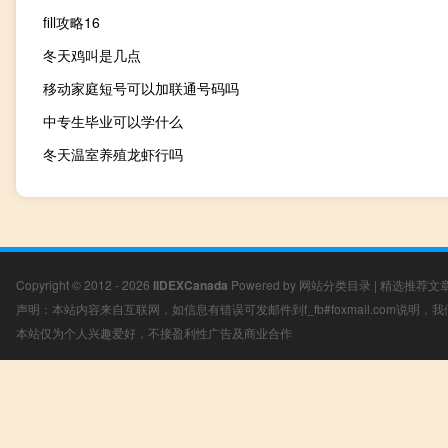
fill攻略16
冬天鸡叫是几点
移动家庭短号可以加联通号码吗
中专生毕业可以学什么
冬天温室养殖龙虾行吗
Copyright © 2012 - 2026
IIDEXCanada
Powered by
网站分类目录
|
精选推荐文
声明：本站内容来自互联网，如信息有错误可发邮件到f_fb#foxmail.com说明
本站仅为个人兴趣爱好，不接盈利性广告及商业合作