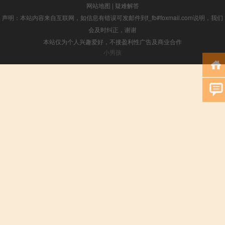
网站地图
|
疑难解答
声明：本站内容来自互联网，如信息有错误可发邮件到f_fb#foxmail.com说明，我们
会及时纠正，谢谢
本站仅为个人兴趣爱好，不接盈利性广告及商业合作
小男孩