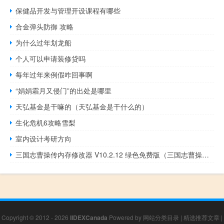
保健品开发与管理开设课程有哪些
合金弹头防御 攻略
为什么过年划龙船
个人可以申请装修贷吗
每年过年来例假咋回事啊
“娟娟霜月又侵门”的出处是哪里
天弘基金是干嘛的（天弘基金是干什么的）
生化危机6攻略雪梨
室内设计考研方向
三国志曹操传内存修改器 V10.2.12 绿色免费版（三国志曹操传内存修改器 V10.2.12 绿色免费版功能简介）
Copyright © 2012 - 2026
IIDEXCanada
Powered by
网站分类目录
|
精选推荐文章
|