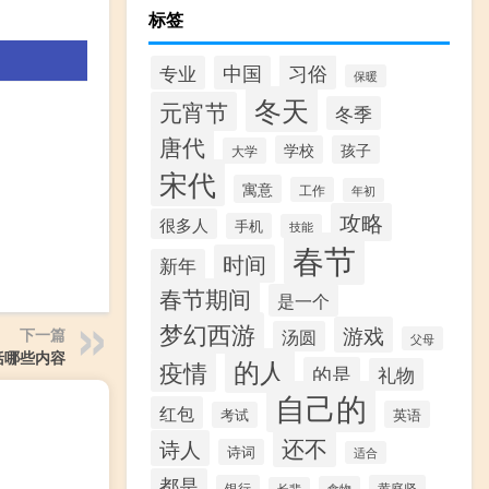
标签
习俗
专业
中国
保暖
冬天
元宵节
冬季
唐代
学校
孩子
大学
宋代
寓意
工作
年初
攻略
很多人
手机
技能
春节
时间
新年
春节期间
是一个
梦幻西游
游戏
下一篇
汤圆
父母
括哪些内容
的人
疫情
的是
礼物
自己的
红包
英语
考试
还不
诗人
诗词
适合
都是
银行
黄庭坚
食物
长辈