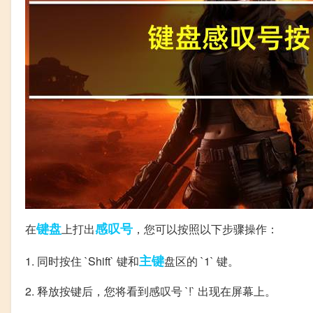
键盘
感叹号
在
上打出
，您可以按照以下步骤操作：
主键
1. 同时按住 `Shift` 键和
盘区的 `1` 键。
2. 释放按键后，您将看到感叹号 `!` 出现在屏幕上。