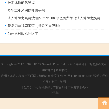
松木床板的优缺点
每年过年来例假咋回事啊
浪人算牌之娱网沈阳四冲 V1.03 绿色免费版（浪人算牌之娱网沈阳四冲 V1.03 绿色免费版功能简介）
鸳鸯刀电视剧国语（鸳鸯刀电视剧）
为什么村改成社区了
Copyright © 2012 - 2026
IIDEXCanada
Powered by
网站分类目录
|
精选推荐文章
|
网站地图
|
疑难解答
声明：本站内容来自互联网，如信息有错误可发邮件到f_fb#foxmail.com说明，我们
会及时纠正，谢谢
本站仅为个人兴趣爱好，不接盈利性广告及商业合作
小男孩