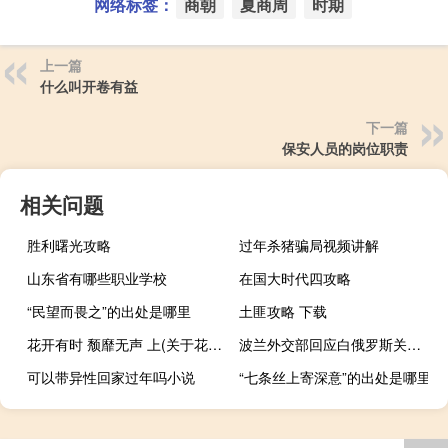
网络标签：
商朝
夏商周
时期
上一篇
什么叫开卷有益
下一篇
保安人员的岗位职责
相关问题
胜利曙光攻略
过年杀猪骗局视频讲解
山东省有哪些职业学校
在国大时代四攻略
“民望而畏之”的出处是哪里
土匪攻略 下载
花开有时 颓靡无声 上(关于花开有时 颓靡无声 上简述)
波兰外交部回应白俄罗斯关于波军用直升机越境的指控
可以带异性回家过年吗小说
“七条丝上寄深意”的出处是哪里