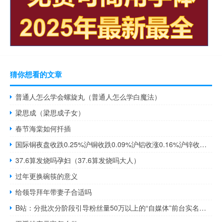
猜你想看的文章
普通人怎么学会螺旋丸（普通人怎么学白魔法）
梁思成（梁思成子女）
春节海棠如何扦插
国际铜夜盘收跌0.25%沪铜收跌0.09%沪铝收涨0.16%沪锌收跌0.55%沪铅收涨0.28%沪镍收涨0.91%沪锡收跌0.15%氧化铝夜盘收跌0.14%不锈钢夜盘收涨0.29%
37.6算发烧吗孕妇（37.6算发烧吗大人）
过年更换碗筷的意义
给领导拜年带妻子合适吗
B站：分批次分阶段引导粉丝量50万以上的“自媒体”前台实名展示