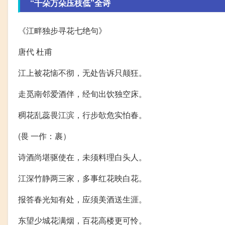
“千朵万朵压枝低”全诗
《江畔独步寻花七绝句》
唐代 杜甫
江上被花恼不彻，无处告诉只颠狂。
走觅南邻爱酒伴，经旬出饮独空床。
稠花乱蕊畏江滨，行步欹危实怕春。
(畏 一作：裹）
诗酒尚堪驱使在，未须料理白头人。
江深竹静两三家，多事红花映白花。
报答春光知有处，应须美酒送生涯。
东望少城花满烟，百花高楼更可怜。