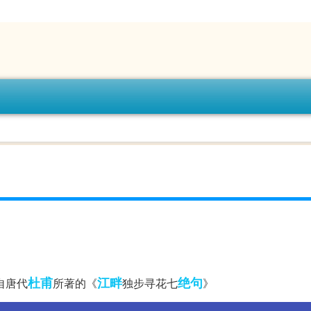
杜甫
江畔
绝句
自唐代
所著的《
独步寻花七
》