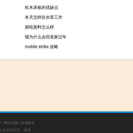
松木床板的优缺点
冬天怎样在水里工作
腈纶面料怎么样
猫为什么会回老家过年
mobile strike 攻略
章
|
网站地图
|
疑难解答
，我们会及时纠正，谢谢