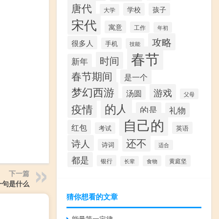
唐代
学校
孩子
大学
宋代
寓意
工作
年初
攻略
很多人
手机
技能
春节
时间
新年
春节期间
是一个
梦幻西游
游戏
汤圆
父母
的人
疫情
的是
礼物
自己的
红包
英语
考试
还不
诗人
诗词
适合
都是
银行
黄庭坚
食物
长辈
下一篇
一句是什么
猜你想看的文章
能量第一定律