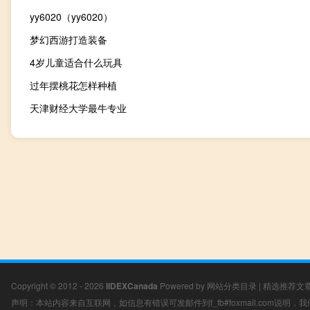
yy6020（yy6020）
梦幻西游打造装备
4岁儿童适合什么玩具
过年摆桃花怎样种植
天津财经大学最牛专业
Copyright © 2012 - 2026
IIDEXCanada
Powered by
网站分类目录
|
精选推荐文
声明：本站内容来自互联网，如信息有错误可发邮件到f_fb#foxmail.com说明