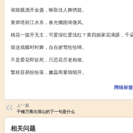
谁能载酒开金盏，唤取佳人舞绣筵。
黄师塔前江水东，春光懒困倚微风。
桃花一簇开无主，可爱深红爱浅红？黄四娘家花满蹊，千
留连戏蝶时时舞，自在娇莺恰恰啼。
不是爱花即欲死，只恐花尽老相催。
繁枝容易纷纷落，嫩蕊商量细细开。
网络标签
上一篇
千锤万凿出深山的下一句是什么
相关问题