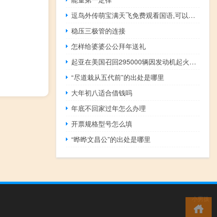
逗鸟外传萌宝满天飞免费观看国语,可以投入电视看
稳压三极管的连接
怎样给婆婆公公拜年送礼
起亚在美国召回295000辆因发动机起火风险的汽车
“尽道栽从五代前”的出处是哪里
大年初八适合借钱吗
年底不回家过年怎么办理
开票规格型号怎么填
“晔晔文昌公”的出处是哪里
小男孩