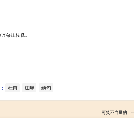
朵万朵压枝低。
：
杜甫
江畔
绝句
可笑不自量的上