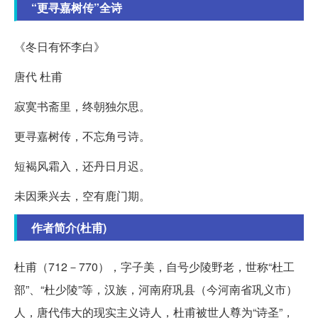
“更寻嘉树传”全诗
《冬日有怀李白》
唐代 杜甫
寂寞书斋里，终朝独尔思。
更寻嘉树传，不忘角弓诗。
短褐风霜入，还丹日月迟。
未因乘兴去，空有鹿门期。
作者简介(杜甫)
杜甫（712－770），字子美，自号少陵野老，世称“杜工
部”、“杜少陵”等，汉族，河南府巩县（今河南省巩义市）
人，唐代伟大的现实主义诗人，杜甫被世人尊为“诗圣”，