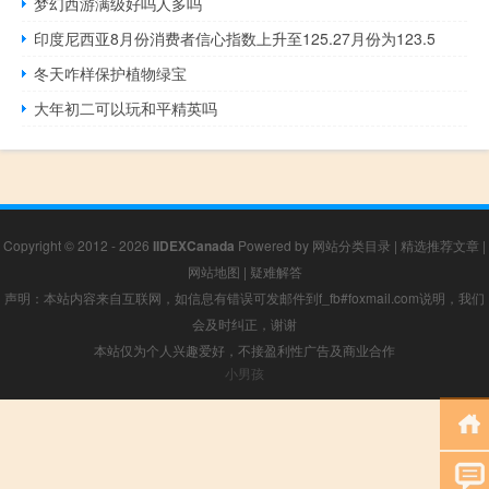
梦幻西游满级好吗人多吗
印度尼西亚8月份消费者信心指数上升至125.27月份为123.5
冬天咋样保护植物绿宝
大年初二可以玩和平精英吗
Copyright © 2012 - 2026
IIDEXCanada
Powered by
网站分类目录
|
精选推荐文章
|
网站地图
|
疑难解答
声明：本站内容来自互联网，如信息有错误可发邮件到f_fb#foxmail.com说明，我们
会及时纠正，谢谢
本站仅为个人兴趣爱好，不接盈利性广告及商业合作
小男孩