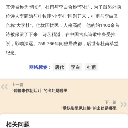
其诗被称为“诗史”。杜甫与李白合称“李杜”，为了跟另外两
位诗人李商隐与杜牧即“小李杜”区别开来，杜甫与李白又
合称“大李杜”。他忧国忧民，人格高尚，他的约1400余首
诗被保留了下来，诗艺精湛，在中国古典诗歌中备受推
崇，影响深远。759-766年间曾居成都，后世有杜甫草堂
纪念。
网络标签：
唐代
李白
杜甫
上一篇
“碧幢未作朝廷计”的出处是哪里
下一篇
“垂杨影里见红桥”的出处是哪里
相关问题