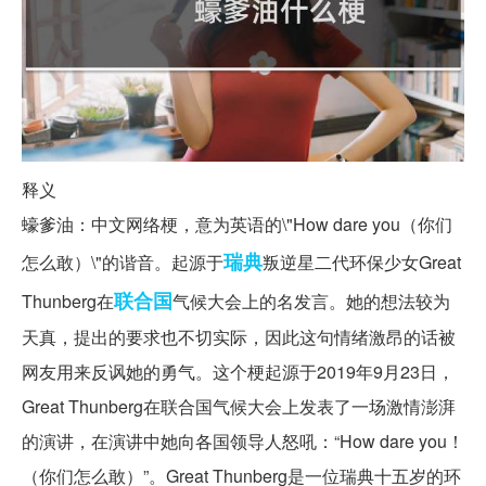
释义
蠔爹油：中文网络梗，意为英语的\"How dare you（你们
瑞典
怎么敢）\"的谐音。起源于
叛逆星二代环保少女Great
联合国
Thunberg在
气候大会上的名发言。她的想法较为
天真，提出的要求也不切实际，因此这句情绪激昂的话被
网友用来反讽她的勇气。这个梗起源于2019年9月23日，
Great Thunberg在联合国气候大会上发表了一场激情澎湃
的演讲，在演讲中她向各国领导人怒吼：“How dare you！
（你们怎么敢）”。Great Thunberg是一位瑞典十五岁的环