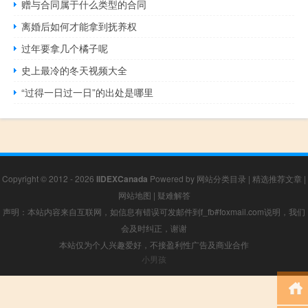
赠与合同属于什么类型的合同
离婚后如何才能拿到抚养权
过年要拿几个橘子呢
史上最冷的冬天视频大全
“过得一日过一日”的出处是哪里
Copyright © 2012 - 2026
IIDEXCanada
Powered by
网站分类目录
|
精选推荐文章
|
网站地图
|
疑难解答
声明：本站内容来自互联网，如信息有错误可发邮件到f_fb#foxmail.com说明，我们
会及时纠正，谢谢
本站仅为个人兴趣爱好，不接盈利性广告及商业合作
小男孩