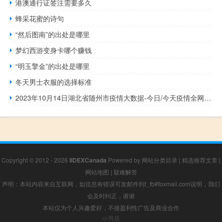
港澳通行证签注需要多久
蜂采花蜜的诗句
“然后图南”的出处是哪里
梦幻西游变身卡哪个赚钱
“明玉擎金”的出处是哪里
冬天男士衣服的选择标准
2023年10月14日湖北省随州市疫情大数据-今日/今天疫情全网搜索最新实时消息动态情况通知播报
Copyright © 2012 - 2026
IIDEXCanada
Powered by
网站分类目录
|
精选推荐文章
|
网站地图
|
疑难解答
声明：本站内容来自互联网，如信息有错误可发邮件到f_fb#foxmail.com说明，我们
会及时纠正，谢谢
本站仅为个人兴趣爱好，不接盈利性广告及商业合作
小男孩