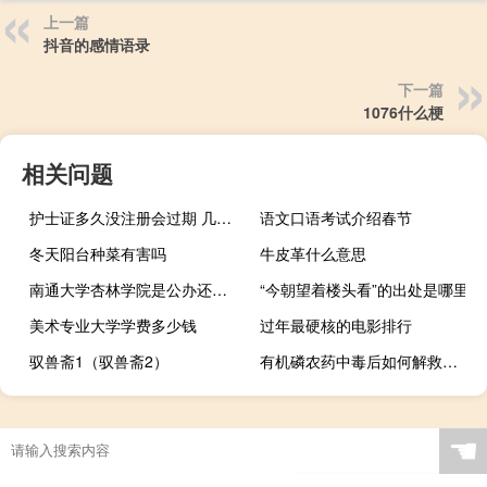
上一篇
抖音的感情语录
下一篇
1076什么梗
相关问题
护士证多久没注册会过期 几年失效
语文口语考试介绍春节
冬天阳台种菜有害吗
牛皮革什么意思
南通大学杏林学院是公办还是民办
“今朝望着楼头看”的出处是哪里
美术专业大学学费多少钱
过年最硬核的电影排行
驭兽斋1（驭兽斋2）
有机磷农药中毒后如何解救（有机磷农药中毒有什么解救方法）
☚