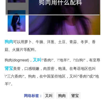
狗肉
可以用萝卜、牛腩、洋葱、土豆、青蒜、冬笋、香
菇、火腿片等配料。
又叫
狗肉(dogmeat)，
\"香肉\"、\"地羊\"、\"白狗\"，有至尊
肾宝
美誉，口感细嫩，肉质密，饱满。在粤语地区也叫
\"三六香肉\"。狗肉，在中国某些地区，又叫\"香肉\"或\"地
羊\"。
网络标签：
又叫
狗肉
肾宝