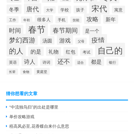
宋代
唐代
冬季
学校
孩子
寓意
大学
攻略
新年
很多人
工作
手机
年初
技能
春节
春节期间
时间
是一个
梦幻西游
疫情
游戏
汤圆
父母
自己的
的人
的是
礼物
红包
考试
还不
诗人
都是
英语
诗词
银行
适合
黄庭坚
食物
长辈
猜你想看的文章
“中流独鸟归”的出处是哪里
单价攻略游戏
梧高凤必至,花香蝶自来什么意思