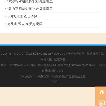
“六客相对通肺肠”的出处是哪里
“暑力平明羞失守”的出处是哪里
大年初七什么日子好
光头山 雅安 冬天好玩吗
Copyright © 2012 - 2026
IIDEXCanada
Powered by
网站分类目录
|
精选推荐文章
|
网站地图
|
疑难解答
声明：本站内容来自互联网，如信息有错误可发邮件到f_fb#foxmail.com说明，我们
会及时纠正，谢谢
本站仅为个人兴趣爱好，不接盈利性广告及商业合作
小男孩